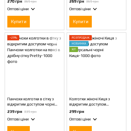
270 грн
269 грн
369 грн
369 грн
стегон чорні
стегон Чорні
Оптові ціни
Оптові ціни
Купити
Купити
−29%
РОЗПРОДАЖ
НОВИНКА
ХІТ
Панчохи колготки в сітку з
Колготки жіночі Киця з
відкритим доступом чорні
відкритим доступом
Панчохи-колготки на поясі в
універсальні чорні
239 грн
299 грн
339 грн
дрібну сітку
Оптові ціни
Оптові ціни