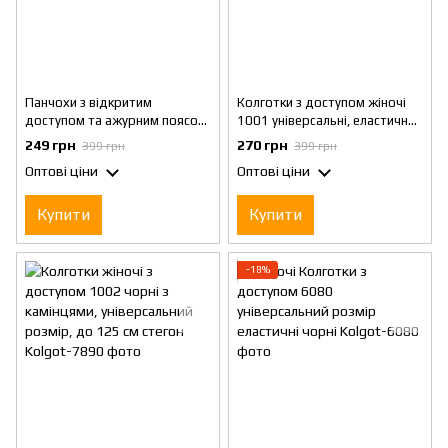
Панчохи з відкритим
Колготки з доступом жіночі
доступом та ажурним поясом
1001 універсальні, еластичний
розмір Універсальний 2-4
крій, для стегон до 125 см
249 грн
270 грн
399 грн
399 грн
Чорні
Оптові ціни
Оптові ціни
Купити
Купити
−18%