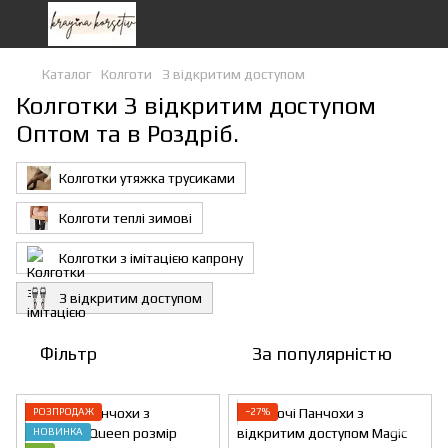
Каталог
Колготи
З відкритим доступом
Колготки З відкритим доступом
Оптом та в Роздріб.
Колготки утяжка трусиками
Колготи теплі зимові
Колготки з імітацією капрону
З відкритим доступом
Фільтр
За популярністю
РОЗПРОДАЖ
−27%
НОВИНКА