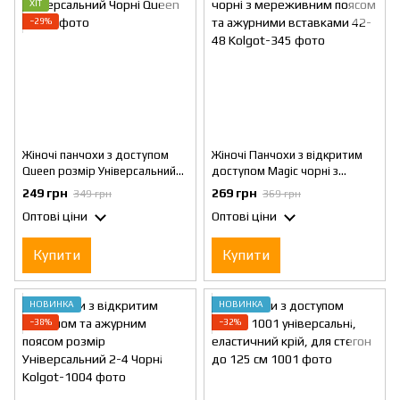
ХІТ
−29%
Жіночі панчохи з доступом
Жіночі Панчохи з відкритим
Queen розмір Універсальний
доступом Magic чорні з
Чорні
мереживним поясом та
249 грн
269 грн
349 грн
369 грн
ажурними вставками 42-48
Оптові ціни
Оптові ціни
Купити
Купити
НОВИНКА
НОВИНКА
−38%
−32%