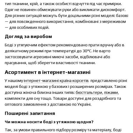
тип тканини, крій, а також особисті відчуття під час примірки.
Одяг не повинен обмежувати рухи або викликати дискомфорт.
Для різних ситуацій можуть бути доцільними різні моделі: базові
— для повсякденного використання, комбіновані з мереживом
— для особливих подій.
Догляд за виробом
Боді з утягуючим ефектом рекомендовано прати вручну або в
делікатному режимі при температурі до 30°C. Не варто
застосовувати агресивні миючі засоби, відбілювачі або
прасування, щоб зберегти властивості тканини.
Асортимент в інтернет-магазині
У нашому
інтернет-магазині країна корсетів
представлено різні
моделі боді з утяжкою у базових і розширених розмірах. Також
доступна жіноча білизна інших типів:
бюстгальтери
,
піжами
,
комплекти для сну тощо. Товари доступні для роздрібного та
оптового замовлення з доставкою по Україні.
Поширені запитання
Чи можна носити боді з утяжкою щодня?
Так, за умови правильного підбору розміру та матеріалу, боді