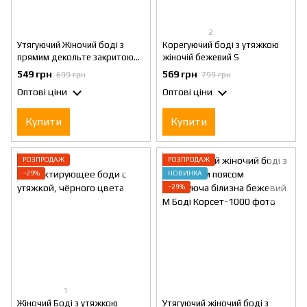
2
Утягуючий Жіночий боді з
Корегуючий боді з утяжкою
прямим декольте закритою
жіночій бежевий S
спинкою на кнопках колір
549 грн
569 грн
699 грн
799 грн
чорний S
Оптові ціни
Оптові ціни
Купити
Купити
РОЗПРОДАЖ
РОЗПРОДАЖ
−29%
НОВИНКА
−29%
1
Жіночий Боді з утяжкою
Утягуючий жіночий боді з