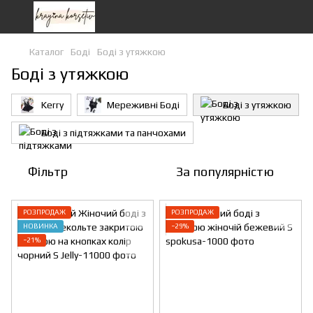
Каталог
Боді
Боді з утяжкою
Боді з утяжкою
Kerry
Мереживні Боді
Боді з утяжкою
Боді з підтяжками та панчохами
Фільтр
За популярністю
РОЗПРОДАЖ
РОЗПРОДАЖ
НОВИНКА
−29%
−21%