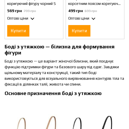
коригуючий фігуру чорний S
корсетним поясом корегуюча
білизна бежевий M
569 грн
499 грн
799 грн
699 грн
Оптові ціни
Оптові ціни
Купити
Купити
Боді з утяжкою — білизна для формування
фігури
Боді з утяжкою — це варіант жіночої білизни, який поєднує
функцію підтримки фігури та базового шару під одяг. Завдяки
щільному матеріалу та конструкції, такий тип боді
використовується для візуального вирівнювання контурів тіла та
фіксації в ділянках талії, живота чи спини.
Основне призначення боді з утяжкою