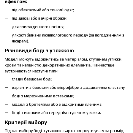
ефектом:
під облягаючий або тонкий одяг;
під ділові або вечірні образи;
для повсякденного носіння;
у якості білизни післяпологового періоду (за погодженням з
лікарем).
Різновиди боді з утяжкою
Моделі можуть відрізнятись за матеріалом, ступенем утяжки,
кроєм та наявністю декоративних елементів. Найчастіше
зустрічаються наступні типи:
гладкі безшовні боді;
варіанти з бавовни або мікрофібри з додаванням еластану;
боді з мереживними вставками;
моделі з бретелями або з відкритими плечима;
боді з високим або середнім ступенем утяжки.
Критерії вибору
Під час вибору боді з утяжкою варто звернути увагу на розмір,