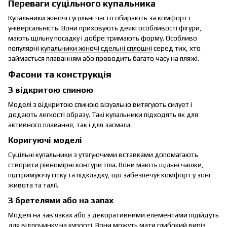
Переваги суцільного купальника
Купальники жіночі суцільні часто обирають за комфорт і
універсальність. Вони приховують деякі особливості фігури,
мають щільну посадку і добре тримають форму. Особливо
популярні
купальники жіночі сдельні сплошні
серед тих, хто
займається плаванням або проводить багато часу на пляжі.
Фасони та конструкція
З відкритою спиною
Моделі з відкритою спиною візуально витягують силует і
додають легкості образу. Такі купальники підходять як для
активного плавання, так і для засмаги.
Коригуючі моделі
Суцільні купальники з утягуючими вставками допомагають
створити рівномірні контури тіла. Вони мають щільні чашки,
підтримуючу сітку та підкладку, що забезпечує комфорт у зоні
живота та талії.
З бретелями або на запах
Моделі на зав’язках або з декоративними елементами підійдуть
для відпочинку на курорті. Вони можуть мати глибокий виріз,