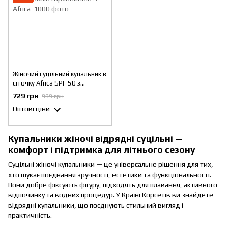
Жіночий суцільний купальник в
сіточку Africa SPF 50 з
довгими рукавами та високою
729 грн
999 грн
горловиною S
Оптові ціни
Купальники жіночі відрядні суцільні —
комфорт і підтримка для літнього сезону
Суцільні жіночі купальники — це універсальне рішення для тих,
хто шукає поєднання зручності, естетики та функціональності.
Вони добре фіксують фігуру, підходять для плавання, активного
відпочинку та водних процедур. У Країні Корсетів ви знайдете
відрядні купальники, що поєднують стильний вигляд і
практичність.