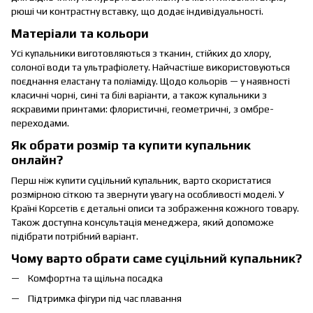
рюші чи контрастну вставку, що додає індивідуальності.
Матеріали та кольори
Усі купальники виготовляються з тканин, стійких до хлору,
солоної води та ультрафіолету. Найчастіше використовуються
поєднання еластану та поліаміду. Щодо кольорів — у наявності
класичні чорні, сині та білі варіанти, а також купальники з
яскравими принтами: флористичні, геометричні, з омбре-
переходами.
Як обрати розмір та купити купальник
онлайн?
Перш ніж купити суцільний купальник, варто скористатися
розмірною сіткою та звернути увагу на особливості моделі. У
Країні Корсетів є детальні описи та зображення кожного товару.
Також доступна консультація менеджера, який допоможе
підібрати потрібний варіант.
Чому варто обрати саме суцільний купальник?
Комфортна та щільна посадка
Підтримка фігури під час плавання