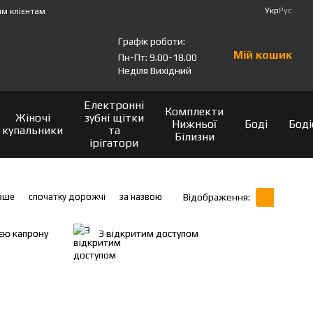
Укр
Рус
м клієнтам
Графік роботи:
Мій кошик
Пн-Пт: 9.00-18.00
Неділя Вихідний
Електронні
Комплекти
Жіночі
зубні щітки
Нижньої
Боді
Боді
купальники
та
Білизни
ірігатори
вше
спочатку дорожчі
за назвою
Відображення:
ією капрону
З відкритим доступом