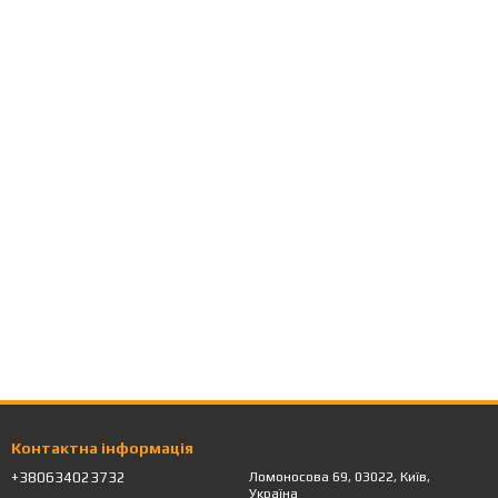
Контактна інформація
+380634023732
Ломоносова 69, 03022, Київ,
Україна