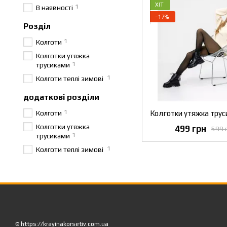
ХІТ
1
В наявності
−17%
Розділ
1
Колготи
Колготки утяжка
1
трусиками
1
Колготи теплі зимові
додаткові розділи
1
Колготи
Колготки утяжка
499 грн
599 
1
трусиками
1
Колготи теплі зимові
© https://krayinakorsetiv.com.ua