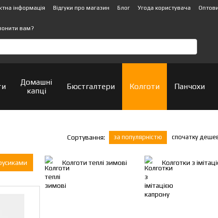
ктна інформація
Відгуки про магазин
Блог
Угода користувача
Оптови
вонити вам?
Домашні
ти
Бюстгалтери
Колготи
Панчохи
капці
за популярністю
спочатку деше
Сортування:
русиками
Колготи теплі зимові
Колготки з імітац