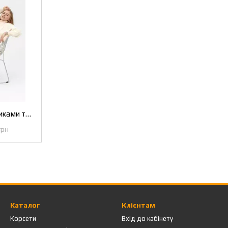
Колготки утяжка трусиками теплі з імітацією тонких капронових, Зимові колготки ефект капрон з утеплювачем
грн
Каталог
Клієнтам
Корсети
Вхід до кабінету