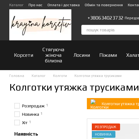
Перейти до основного контенту
Каталог
Про нас
Оплата і доставка
Обмін та повернення
Конта
+380634023732
Передз
Стягуюча
Корсети
жіноча
Лосини
Піжами
Хала
білизна
Головна
Каталог
Колготи
Колготки утяжка трусиками
Колготки утяжка трусиками
Колготки утяжка т
1
Розпродаж
1
Новинка
1
Хіт
РОЗПРОДАЖ
Наявність
НОВИНКА