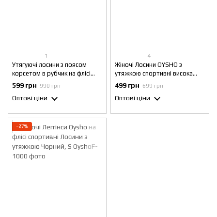
1
4
Утягуючі лосини з поясом
Жіночі Лосини OYSHO з
корсетом в рубчик на флісі
утяжкою спортивні висока
Zohan висока посадка Чорні, S
талія чорний, S
599 грн
499 грн
990 грн
699 грн
Оптові ціни
Оптові ціни
−27%