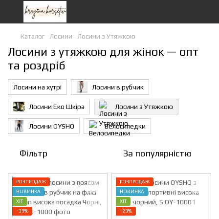
Каталог
Лосини
Лосини з Утяжкою
Лосини з утяжкою для жінок — опт
та роздріб
Лосини на хутрі
Лосини в рубчик
Лосини Еко Шкіра
Лосини з Утяжкою
Лосини OYSHO
Велосипедки
Фільтр
За популярністю
РОЗПРОДАЖ
РОЗПРОДАЖ
НОВИНКА
НОВИНКА
ХІТ
ХІТ
−39%
−29%