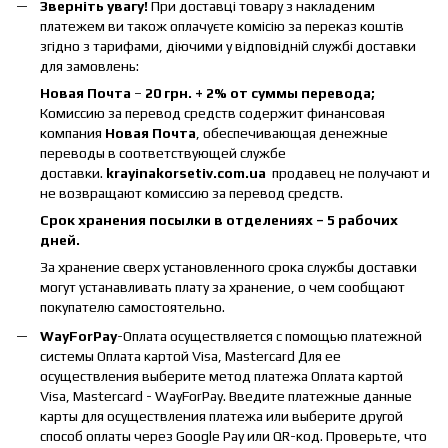
Зверніть увагу!
При доставці товару з накладеним
платежем ви також оплачуєте комісію за переказ коштів
згідно з тарифами, діючими у відповідній службі доставки
для замовлень:
Новая Почта
–
20 грн. + 2% от суммы перевода;
Комиссию за перевод средств содержит финансовая
компания
Новая Почта
, обеспечивающая денежные
переводы в соответствующей службе
доставки.
krayinakorsetiv.com.ua
продавец не получают и
не возвращают комиссию за перевод средств.
Срок хранения посылки в отделениях – 5 рабочих
дней.
За хранение сверх установленного срока службы доставки
могут устанавливать плату за хранение, о чем сообщают
покупателю самостоятельно.
WayForPay
-Оплата осуществляется с помощью платежной
системы Оплата картой Visa, Mastercard Для ее
осуществления выберите метод платежа Оплата картой
Visa, Mastercard - WayForPay. Введите платежные данные
карты для осуществления платежа или выберите другой
способ оплаты через Google Pay или QR-код. Проверьте, что