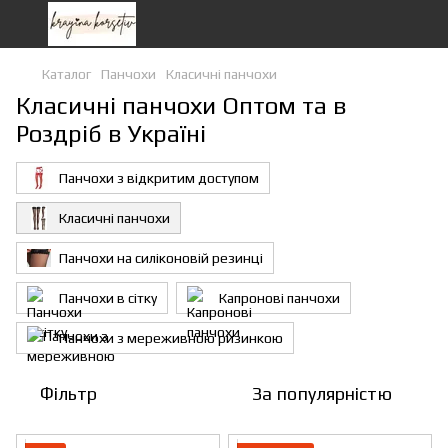
Каталог
Панчохи
Класичні панчохи
Класичні панчохи Оптом та в
Роздріб в Україні
Панчохи з відкритим доступом
Класичні панчохи
Панчохи на силіконовій резинці
Панчохи в сітку
Капронові панчохи
Панчохи з мереживною ризинкою
Фільтр
За популярністю