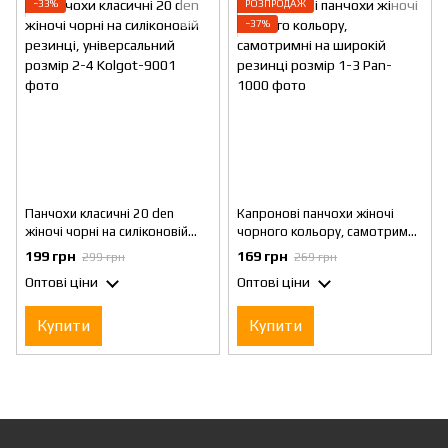
−33%
РОЗПРОДАЖ
−37%
Панчохи класичні 20 den
Капронові панчохи жіночі
жіночі чорні на силіконовій
чорного кольору, самотримні
резинці, універсальний розмір
на широкій резинці розмір 1-3
199 грн
169 грн
299 грн
269 грн
2-4
Оптові ціни
Оптові ціни
Купити
Купити