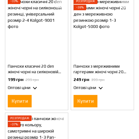
−33%
РОЗПРОДАЖ
−38%
Панчохи класичні 20 den
Панчохи з мереживними
жіночі чорні на силіконовій
гартерами жіночі чорні 20
резинці, універсальний розмір
ден з мереживною резинкою
199 грн
249 грн
299 грн
399 грн
2-4
розмір 1-3
Оптові ціни
Оптові ціни
Купити
Купити
РОЗПРОДАЖ
−37%