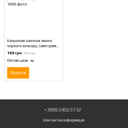
Капронові панчохи жіночі
чорного кольору, самотримні
на широкій резинці розмір 1-3
169 грн
269 грн
Оптові ціни
Купити
+380634023732
Контактна інформація