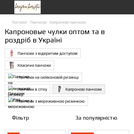
Каталог
Панчохи
Капронові панчохи
Капроновые чулки оптом та в
роздріб в Україні
Панчохи з відкритим доступом
Класичні панчохи
Панчохи на силіконовій резинці
Панчохи в сітку
Капронові панчохи
Панчохи з мереживною ризинкою
Фільтр
За популярністю