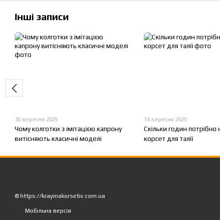
Інші записи
30 вересня 2025
14 вересня 2025
Чому колготки з імітацією капрону
Скільки годин потрібно
витісняють класичні моделі
корсет для талії
© https://krayinakorsetiv.com.ua
Мобільна версія