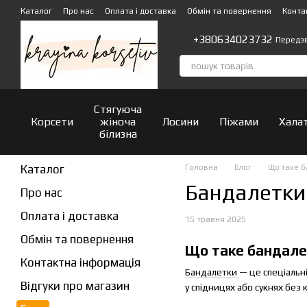
Перейти до основного контенту
Каталог
Про нас
Оплата і доставка
Обмін та повернення
Конта
+380634023732
Передз
Стягуюча
Корсети
жіноча
Лосини
Піжами
Хала
білизна
Каталог
Головна
Блог
Що таке б
Бандалетки:
Про нас
Оплата і доставка
15 травня 2025
Обмін та повернення
Що таке бандалет
Контактна інформація
Бандалетки
— це спеціальні
Відгуки про магазин
у спідницях або сукнях без