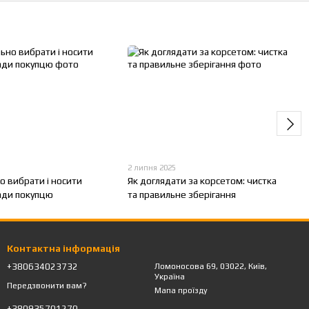
2 липня 2025
о вибрати і носити
Як доглядати за корсетом: чистка
ади покупцю
та правильне зберігання
Контактна інформація
+380634023732
Ломоносова 69, 03022, Київ,
Україна
Передзвонити вам?
Мапа проїзду
+380935701270