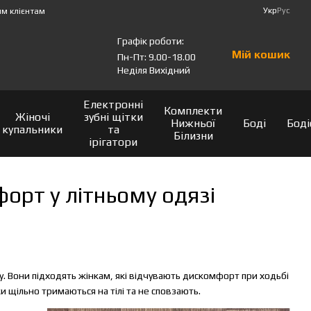
Укр
Рус
м клієнтам
Графік роботи:
Мій кошик
Пн-Пт: 9.00-18.00
Неділя Вихідний
Електронні
Комплекти
Жіночі
зубні щітки
Нижньої
Боді
Боді
купальники
та
Білизни
ірігатори
орт у літньому одязі
ору. Вони підходять жінкам, які відчувають дискомфорт при ходьбі
и щільно тримаються на тілі та не сповзають.