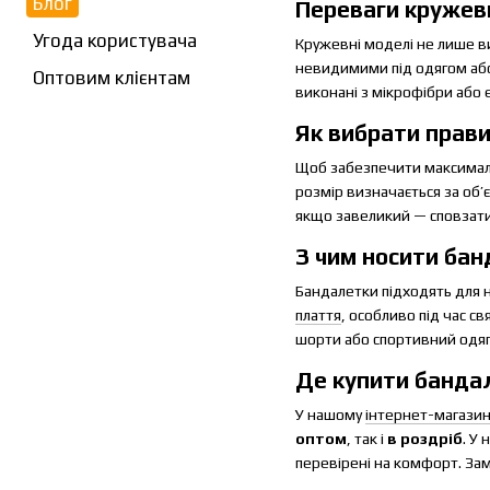
Блог
Переваги кружев
Угода користувача
Кружевні моделі не лише в
невидимими під одягом або 
Оптовим клієнтам
виконані з мікрофібри або 
Як вибрати прав
Щоб забезпечити максимал
розмір визначається за об’
якщо завеликий — сповзати.
З чим носити бан
Бандалетки підходять для но
плаття
, особливо під час с
шорти або спортивний одяг,
Де купити бандал
У нашому
інтернет-магазин
оптом
, так і
в роздріб
. У
перевірені на комфорт. Зам