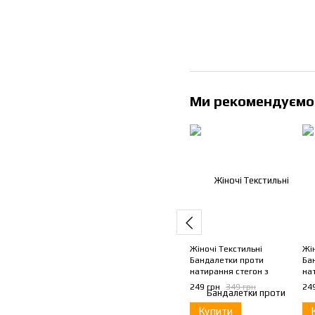
Ми рекомендуємо
Жіночі Текстильні
Жі
Бандалетки проти
Ба
натирання стегон з
на
силіконовими вставками
S
249 грн
349 грн
24
Чорний S
Купити