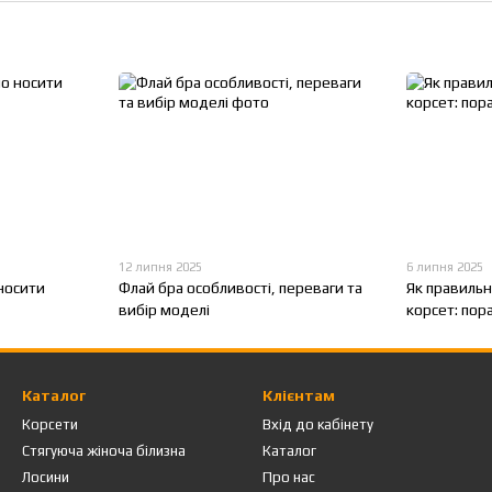
12 липня 2025
6 липня 2025
 носити
Флай бра особливості, переваги та
Як правильн
вибір моделі
корсет: пор
Каталог
Клієнтам
Корсети
Вхід до кабінету
Стягуюча жіноча білизна
Каталог
Лосини
Про нас