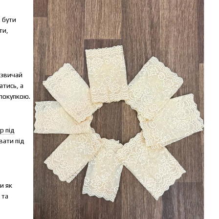
 бути
ти,
азвичай
атись, а
 покупкою.
р під
вати під
и як
 та