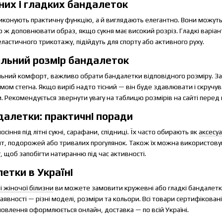
них і гладких бандалеток
иконують практичну функцію, а й виглядають елегантно. Вони можуть
ж доповнювати образ, якщо сукня має високий розріз. Гладкі варіан
еластичного трикотажу, підійдуть для спорту або активного руху.
ильний розмір бандалеток
ьний комфорт, важливо обрати бандалетки відповідного розміру. З
ємом стегна. Якщо виріб надто тісний — він буде здавлювати і скручув
 Рекомендується звернути увагу на таблицю розмірів на сайті перед
далетки: практичні поради
сіння під літні сукні, сарафани, спідниці. Їх часто обирають як
аксесуа
вят, подорожей або тривалих прогулянок. Також їх можна використову
 щоб запобігти натиранню під час активності.
етки в Україні
і жіночої білизни
ви можете замовити кружевні або гладкі бандалетк
 наявності — різні моделі, розміри та кольори. Всі товари сертифіковані
овлення оформлюється онлайн, доставка — по всій Україні.