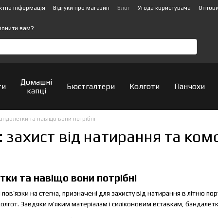
ктна інформація
Відгуки про магазин
Блог
Угода користувача
Оптови
вонити вам?
Домашні
ти
Бюстгалтери
Колготи
Панчохи
капці
андалетки та навіщо вони потрібні
 захист від натирання та комф
ки та навіщо вони потрібні
 пов’язки на стегна, призначені для захисту від натирання в літню п
 колгот. Завдяки м’яким матеріалам і силіконовим вставкам, бандалетк