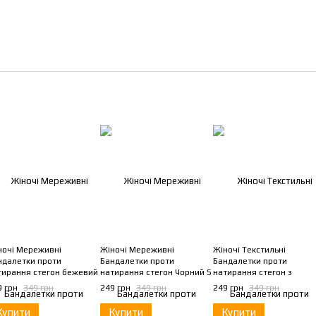
ночі Мереживні
Жіночі Мереживні
Жіночі Текстильні
ндалетки проти
Бандалетки проти
Бандалетки проти
тирання стегон бежевий
натирання стегон Чорний S
натирання стегон з
силіконовими вставками
9 грн
349 грн
249 грн
349 грн
249 грн
349 грн
Чорний A
Купити
Купити
Купити