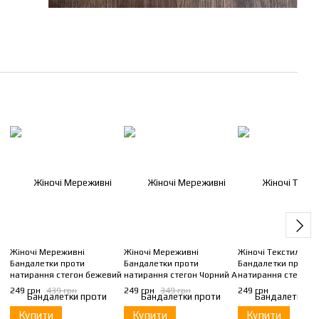
Жіночі Мереживні
Жіночі Мереживні
Жіночі Текстильні
Бандалетки проти
Бандалетки проти
Бандалетки проти
натирання стегон бежевий
натирання стегон Чорний A
натирання стегон з
A
силіконовими вста
249 грн
439 грн
249 грн
349 грн
249 грн
Чорний B
Купити
Купити
Купити