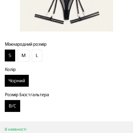
Міжнародний розмір
S
M
L
Колір
Чорний
Розмір Бюстгальтера
В/С
В наявності