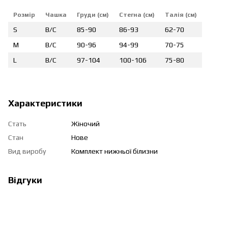
Розмір
Чашка
Груди (см)
Стегна (см)
Талія (см)
S
B/C
85-90
86-93
62-70
M
B/C
90-96
94-99
70-75
L
B/C
97-104
100-106
75-80
Характеристики
Стать
Жіночий
Стан
Нове
Вид виробу
Комплект нижньої білизни
Відгуки