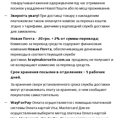
товару/навантаження одержувачем під час отримання
посилок у відділенні Нової Пошти або по місці проживання.
Зверніть увагу!
При доставці товару з накладеним
платежем ви також оплачуєте комісію за переказ коштів
згідно з тарифами, діючими у відповідній службі доставки
для замовлень:
Новая Почта
–
20 грн. + 2% от суммы перевода;
Комиссию за перевод средств содержит финансовая
компания
Новая Почта
, обеспечивающая денежные
переводы в соответствующей службе
доставки.
krayinakorsetiv.com.ua
продавец не получают и
не возвращают комиссию за перевод средств.
Срок хранения посылки в отделениях – 5 рабочих
дней.
За хранение сверх установленного срока службы доставки
могут устанавливать плату за хранение, о чем сообщают
покупателю самостоятельно.
WayForPay
-Оплата осуществляется с помощью платежной
системы Оплата картой Visa, Mastercard Для ее
осуществления выберите метод платежа Оплата картой