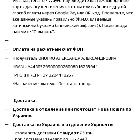
Visa, Mastercard - WayForPay. Введите платежные данные
карты для осуществления платежа или выберите другой
способ оплаты через Google Pay или QR-код. Проверьте, что
все данные указаны правильно (Ф.И.О. владельца
латинскими буквами (английский алфавит)). После ввода
нажмите "Оплатить".
Оплата на расчетный счет ФОП
-
-Получатель ОНОПКО АЛЕКСАНДР АЛЕКСАНДРОВИЧ
-IBAN UA443052990000026006016235941
-РНОКПП/ЕГРПОУ 3294110257
-Назначение платежа: Оплата за товар.
Доставка
Доставка в отделение или почтомат Нова Пошта по
Украине
.
Доставка по Украине в отделение Укрпочты
- стоимость доставки
Стандарт
25 грн
Срок доставки Стандарт до 3-6 дней