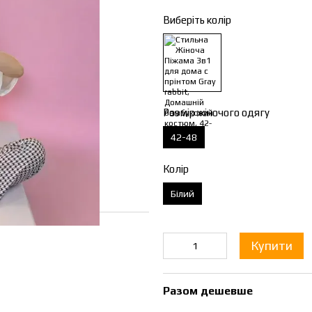
Виберіть колір
Розмір жіночого одягу
42-48
Колір
Білий
Купити
Разом дешевше