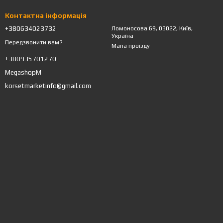
Контактна інформація
+380634023732
Ломоносова 69, 03022, Київ,
Україна
Передзвонити вам?
Мапа проїзду
+380935701270
MegashopM
korsetmarketinfo@gmail.com