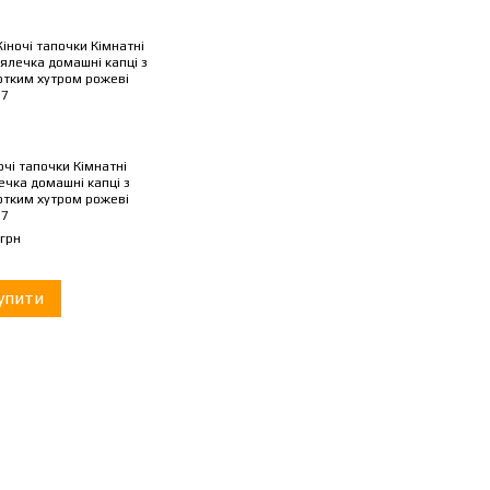
очі тапочки Кімнатні
ечка домашні капці з
отким хутром рожеві
37
 грн
упити