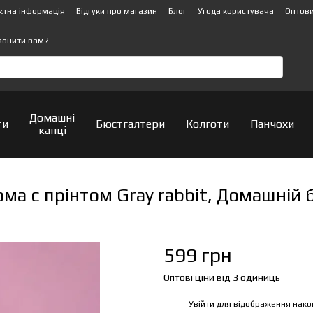
ктна інформація
Відгуки про магазин
Блог
Угода користувача
Оптови
вонити вам?
Домашні
ти
Бюстгалтери
Колготи
Панчохи
капці
ма с прінтом Gray rabbit, Домашній
599 грн
Оптові ціни від 3 одиниць
Увійти
для відображення нако
%