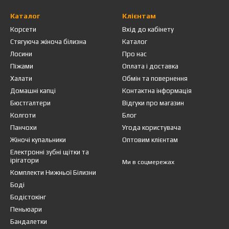
Каталог
Клієнтам
Корсети
Вхід до кабінету
Стягуюча жіноча білизна
Каталог
Лосини
Про нас
Піжами
Оплата і доставка
Халати
Обмін та повернення
Домашні капці
Контактна інформація
Бюстгалтери
Відгуки про магазин
Колготи
Блог
Панчохи
Угода користувача
Жіночі купальники
Оптовим клієнтам
Електронні зубні щітки та
ірігатори
Ми в соцмережах
Комплекти Нижньої Білизни
Боді
Бодістокінг
Пеньюари
Бандалетки