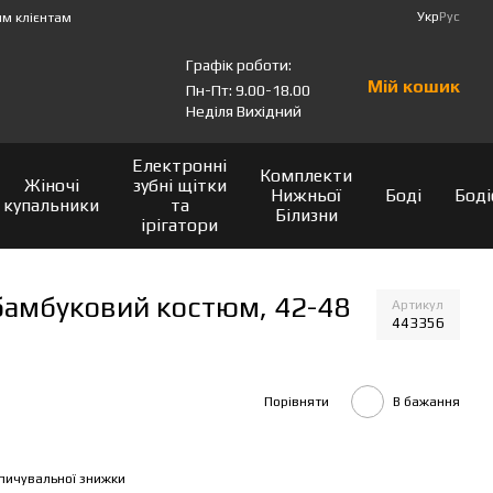
Укр
Рус
м клієнтам
Графік роботи:
Мій кошик
Пн-Пт: 9.00-18.00
Неділя Вихідний
Електронні
Комплекти
Жіночі
зубні щітки
Нижньої
Боді
Боді
купальники
та
Білизни
ірігатори
 бамбуковий костюм, 42-48
Артикул
443356
Порівняти
В бажання
пичувальної знижки