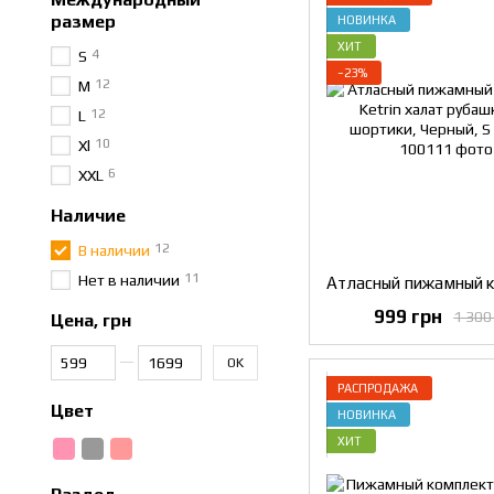
размер
НОВИНКА
ХИТ
4
S
−23%
12
M
12
L
10
Xl
6
XXL
Наличие
12
В наличии
11
Нет в наличии
999 грн
1 300
Цена, грн
От Цена, грн
До Цена, грн
OK
РАСПРОДАЖА
Цвет
НОВИНКА
ХИТ