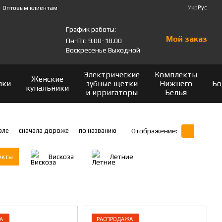
Укр
Рус
Оптовым клиентам
График работы:
Мой заказ
Пн-Пт: 9.00-18.00
Воскресенье Выходной
Электрические
Комплекты
Женские
лки
зубные щетки
Нижнего
Бо
купальники
и ирригаторы
Белья
вле
сначала дороже
по названию
Отображение:
екты
Вискоза
Летние
А
РАСПРОДАЖА