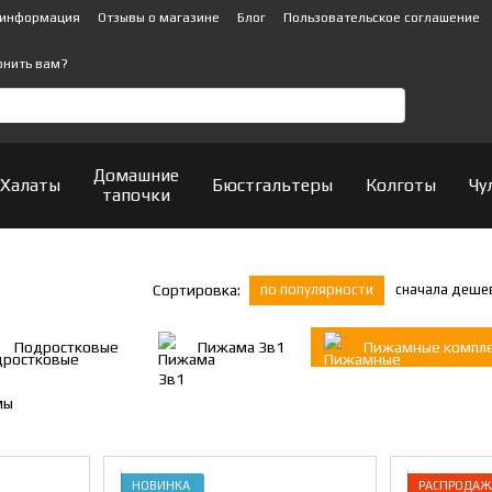
 информация
Отзывы о магазине
Блог
Пользовательское соглашение
онить вам?
Домашние
Халаты
Бюстгальтеры
Колготы
Чу
тапочки
по популярности
сначала деше
Сортировка:
Подростковые
Пижама 3в1
Пижамные компл
мы
НОВИНКА
РАСПРОДАЖ