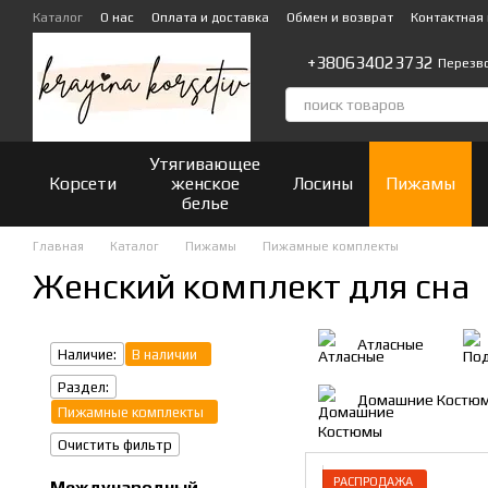
Перейти к основному контенту
Каталог
О нас
Оплата и доставка
Обмен и возврат
Контактная
+380634023732
Перезв
Утягивающее
Корсети
женское
Лосины
Пижамы
белье
Главная
Каталог
Пижамы
Пижамные комплекты
Женский комплект для сна
Атласные
Наличие:
В наличии
Раздел:
Домашние Костю
Пижамные комплекты
Очистить фильтр
РАСПРОДАЖА
Международный