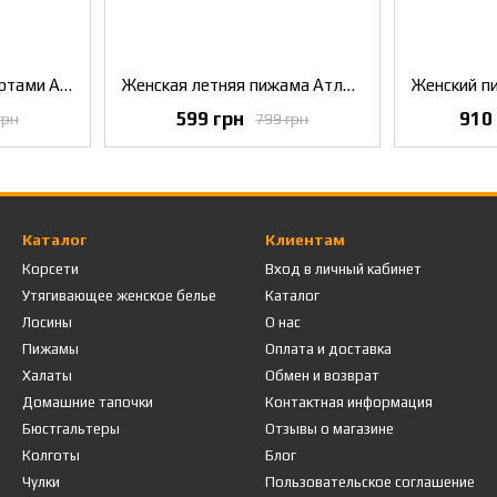
Женская пижама с шортами Атласная Серденька Классическая летняя пижама из Атласа Синяя М
Женская летняя пижама Атласная классическая с шортами Шоколадный M
599 грн
910
грн
799 грн
Каталог
Клиентам
Корсети
Вход в личный кабинет
Утягивающее женское белье
Каталог
Лосины
О нас
Пижамы
Оплата и доставка
Халаты
Обмен и возврат
Домашние тапочки
Контактная информация
Бюстгальтеры
Отзывы о магазине
Колготы
Блог
Чулки
Пользовательское соглашение