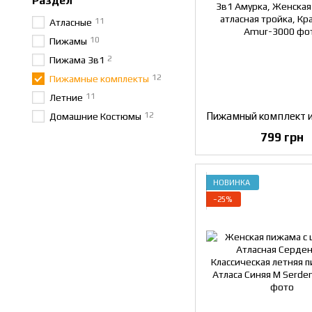
Раздел
11
Атласные
10
Пижамы
2
Пижама 3в1
12
Пижамные комплекты
11
Летние
12
Домашние Костюмы
799 грн
НОВИНКА
−25%