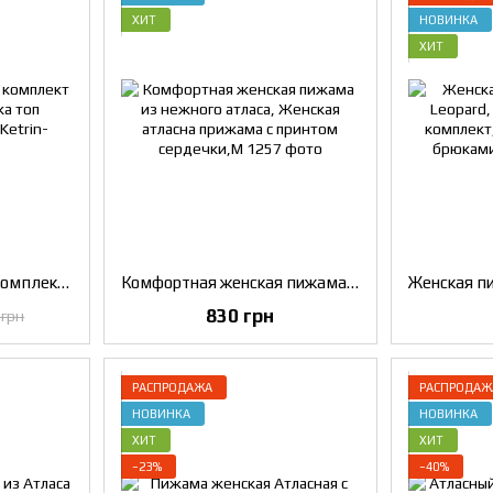
ХИТ
НОВИНКА
ХИТ
Атласный пижамный комплект Ketrin халат рубашка топ шортики, Черный, S
Комфортная женская пижама из нежного атласа, Женская атласна прижама с принтом сердечки,M
830 грн
 грн
РАСПРОДАЖА
РАСПРОДАЖ
НОВИНКА
НОВИНКА
ХИТ
ХИТ
−23%
−40%