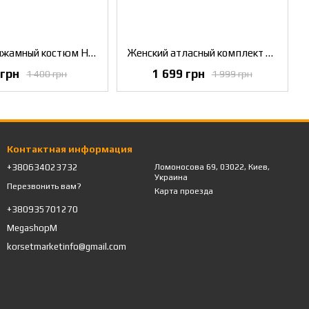
Женский пижамный костюм Home в комплекте топ и брюки серый,S
Женский атласный комплект Swan халат и ночная рубашка Белый S
 грн
1 699 грн
1 400 грн
1 999 грн
Контактная информация
+380634023732
Ломоносова 69, 03022, Киев,
Украина
Перезвонить вам?
Карта проезда
+380935701270
MegashopM
korsetmarketinfo@gmail.com