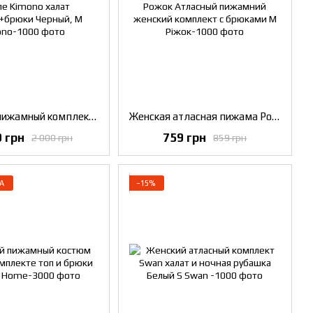
Атласный пижамный комплект в стиле Kimono халат рубашка+брюки Черный, M
Женская атласная пижама Рожок Атласный пижамний женский комплект с брюками M
9 грн
759 грн
2 000 грн
859 грн
А
−15%