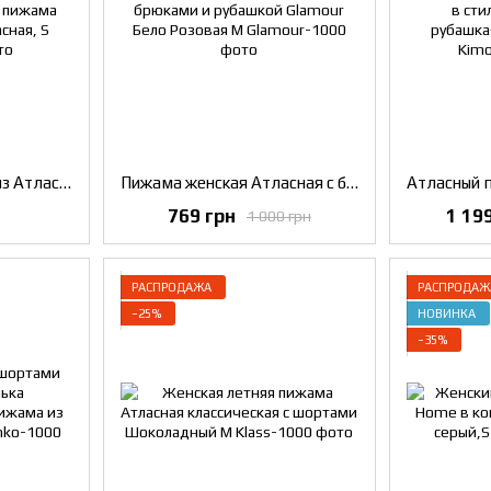
Пижамный комплект из Атласа 3в1 Амурка, Женская пижама атласная тройка, Красная, S
Пижама женская Атласная с брюками и рубашкой Glamour Бело Розовая M
769 грн
1 19
1 000 грн
РАСПРОДАЖА
РАСПРОДАЖ
−25%
НОВИНКА
−35%