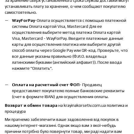
За хранение сверх установленного срока службы доставки могут
устанавливать плату за хранение, о чем сообщают покупателю
самостоятельно.
WayForPay
-Оплата осуществляется с помощью платежной
системы Оплата картой Visa, Mastercard Для ее
осуществления выберите метод платежа Оплата картой
Visa, Mastercard - WayForPay. Введите платежные данные
карты для осуществления платежа или выберите другой
способ оплаты через Google Pay или QR-код. Проверьте, что
все данные указаны правильно (Ф.И.О. владельца
латинскими буквами (английский алфавит)). После ввода
нажмите "Оплатить".
Оплата на расчетный счет ФОП
- Продавец
предоставляет покупателю полные банковские реквизиты
(счет в формате IBAN) для осуществления оплаты.
Возврат и обмен товара
на krayinakorsetiv.com.ua политика и
процедура
Ми прагнемо забезпечити ваше задоволення від покупок в
нашому інтернет-магазині. Однак якщо вам з якої-небудь
причини потрібно було повернути товар, ми раді надати вам