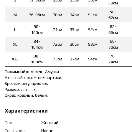
58см
58-
M
76-96см
70см
34см
91см
62см
80-
62-
L
71см
35см
92см
100см
66см
84-
66-
XL
72см
36см
93см
104см
70см
88-
70-
XXL
73см
37см
94см
108см
74см
Пижамный комплект Амурка
Атласный халат+топ+шортики.
Бретели регулируются.
Размер: s, m, l, xl.
Окрас: красный, белый.
Характеристики
Пол
Женский
Состояние
Новое