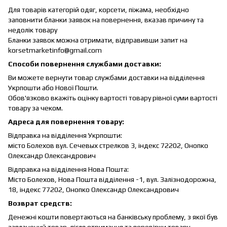
Для товарів категорій одяг, корсети, піжама, необхідно
заповнити бланки заявок на повернення, вказав причину та
недолік товару
Бланки заявок можна отримати, відправивши запит на
korsetmarketinfo@gmail.com
Способи повернення службами доставки:
Ви можете вернути товар службами доставки на відділення
Укрпошти або Нової Пошти.
Обов'язково вкажіть оцінку вартості товару рівної суми вартості
товару за чеком.
Адреса для повернення товару:
Відправка на відділення Укрпошти:
місто Болехов вул. Сечевых стрелков 3, індекс 72202, Онопко
Олександр Олександрович
Відправка на відділення Нова Пошта:
Місто Болехов, Нова Пошта відділення -1, вул. Залізнодорожна,
18, індекс 77202, Онопко Олександр Олександрович
Возврат средств:
Денежні кошти повертаються на банківську проблему, з якої був
заплачений товар, після отримання та перевірки товару.