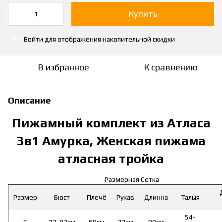
Купить
Войти
для отображения накопительной скидки
%
В избранное
К сравнению
Описание
Пижамный комплект из Атласа
3в1 Амурка, Женская пижама
атласная тройка
Размерная Сетка
Размер
Бюст
Плечё
Рукав
Длинна
Талыя
54-
S
72-92см
69см
33см
90см