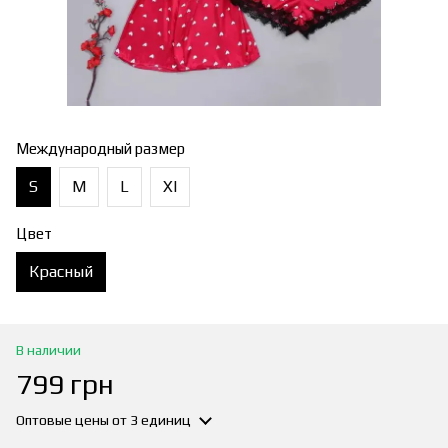
Международный размер
S
M
L
Xl
Цвет
Красный
В наличии
799 грн
Оптовые цены
от 3 единиц