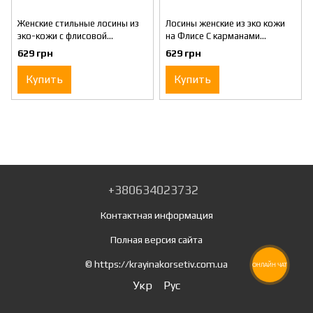
Женские стильные лосины из
Лосины женские из эко кожи
эко-кожи с флисовой
на Флисе С карманами
подкладкой, Лосины экокожа
Черные, 42
629 грн
629 грн
с утеплением 42
Купить
Купить
+380634023732
Контактная информация
Полная версия сайта
© https://krayinakorsetiv.com.ua
ОНЛАЙН ЧАТ
Укр
Рус