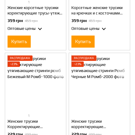
1
Женские корсетные трусики
Корсетные женские трусики
коректирующие трусы-утяжка
на крючках и с косточками
моделирующие Беж M
корректирующие белье для
359 грн
359 грн
459 грн
459 грн
талии M
Оптовые цены
Оптовые цены
Купить
Купить
РАСПРОДАЖА
РАСПРОДАЖА
−23%
−23%
1
Женские трусики
Женские трусики
Корректирующие
корректирующие
утягивающие стринги ромб
утягивающие стринги Ромб
229 грн
229 грн
299 грн
299 грн