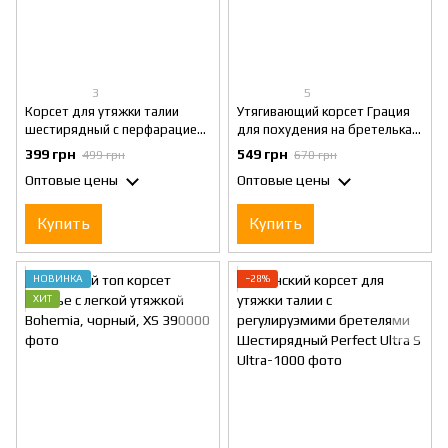
3
5
Корсет для утяжки талии
Утягивающий корсет Грация
шестирядный с перфарацией
для похудения на бретельках
без бретелей Черный, S
, корректирующее белье,
399 грн
549 грн
499 грн
670 грн
Черный, S
Оптовые цены
Оптовые цены
Купить
Купить
НОВИНКА
−28%
ХИТ