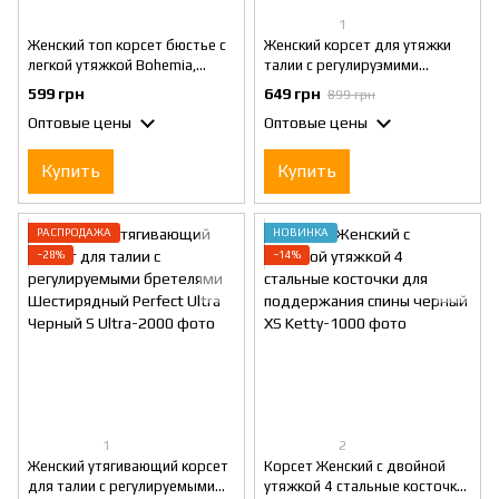
1
Женский топ корсет бюстье с
Женский корсет для утяжки
легкой утяжкой Bohemia,
талии с регулируэмими
чорный, XS
бретелями Шестирядный
599 грн
649 грн
899 грн
Perfect Ultra S
Оптовые цены
Оптовые цены
Купить
Купить
РАСПРОДАЖА
НОВИНКА
−28%
−14%
1
2
Женский утягивающий корсет
Корсет Женский с двойной
для талии с регулируемыми
утяжкой 4 стальные косточки