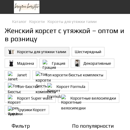
Каталог
Корсети
Корсеты для утяжки талии
Женский корсет с утяжкой – оптом и
в розницу
Корсеты для утяжки талии
Шестирядный
Мадонна
Грация
Декоративные
Janet
Топ корсети бюстье комплекты
Топ-Бюстьє
Корсет Formula
Корсет Super waist
Корсетные велосипедки
Трусики Корсет
Фильтр
По популярности