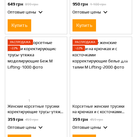
бретелями Шестирядный
для поддержания спины
649 грн
950 грн
899 грн
1 100 грн
Perfect Ultra Черный S
черный XS
Оптовые цены
Оптовые цены
Купить
Купить
РАСПРОДАЖА
РАСПРОДАЖА
−22%
−22%
1
Женские корсетные трусики
Корсетные женские трусики
коректирующие трусы-утяжка
на крючках и с косточками
моделирующие Беж M
корректирующие белье для
359 грн
359 грн
459 грн
459 грн
талии M
Оптовые цены
Оптовые цены