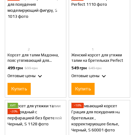
2
1
Корсет для талии Мадонна,
Женский корсет для утяжки
пояс утягивающий для
талии на бретельках Perfect
похудения моделирующий
499 грн
549 грн
599 грн
649 грн
фигуру, S
Оптовые цены
Оптовые цены
Купить
Купить
ХИТ
−18%
−20%