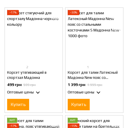
−17%
−30%
2
1
Корсет утягивающий в
Корсет для талии Латексный
спортзал Мадонна
Мадонна New пояс со
стальными косточками S
499 грн
1 399 грн
599 грн
1 999 грн
Оптовые цены
Оптовые цены
Купить
Купить
ХИТ
ХИТ
−17%
−15%