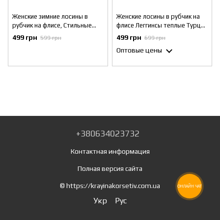
Женские зимние лосины в
Женские лосины в рубчик на
рубчик на флисе, Стильные
флисе Леггинсы теплые Турция
женские лосины в рубчик на
Черные S
499 грн
499 грн
599 грн
699 грн
флисе, Леггинсы на флисе 42
Оптовые цены
+380634023732
Контактная информация
Полная версия сайта
© https://krayinakorsetiv.com.ua
ОНЛАЙН ЧАТ
Укр
Рус