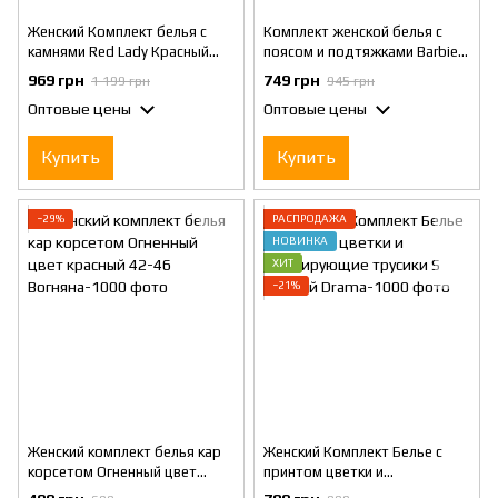
Женский Комплект белья с
Комплект женской белья с
камнями Red Lady Красный
поясом и подтяжками Barbie
XS/S
розовый S
969 грн
749 грн
1 199 грн
945 грн
Оптовые цены
Оптовые цены
Купить
Купить
−29%
РАСПРОДАЖА
НОВИНКА
ХИТ
−21%
Женский комплект белья кар
Женский Комплект Белье с
корсетом Огненный цвет
принтом цветки и
красный 42-46
регулирующие трусики S