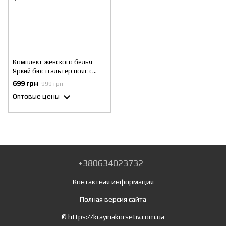
Комплект женского белья
Яркий бюстгальтер пояс с
гартерами и трусиками
699 грн
999 грн
Розовый S
Оптовые цены
+380634023732
Контактная информация
Полная версия сайта
© https://krayinakorsetiv.com.ua