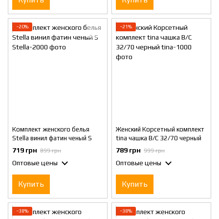
−20%
−21%
Комплект женского белья
Женский Корсетный комплект
Stella винил фатин ченый S
tina чашка B/C 32/70 черный
719 грн
789 грн
899 грн
999 грн
Оптовые цены
Оптовые цены
Купить
Купить
−38%
−38%