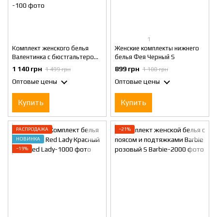
1
Комплект женского белья
Женские комплекты нижнего
Валентинка с бюстгальтером,
белья Фея Черный S
поясом с гартерами,
1 140 грн
899 грн
1 499 грн
1 100 грн
трусиками, чокером и
Оптовые цены
Оптовые цены
перчатками Черный S
Купить
Купить
РАСПРОДАЖА
−21%
НОВИНКА
−19%