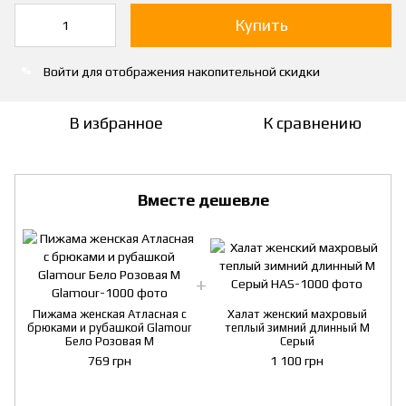
Купить
Войти
для отображения накопительной скидки
%
В избранное
К сравнению
Вместе дешевле
Пижама женская Атласная с
Халат женский махровый
брюками и рубашкой Glamour
теплый зимний длинный M
Бело Розовая M
Серый
769 грн
1 100 грн