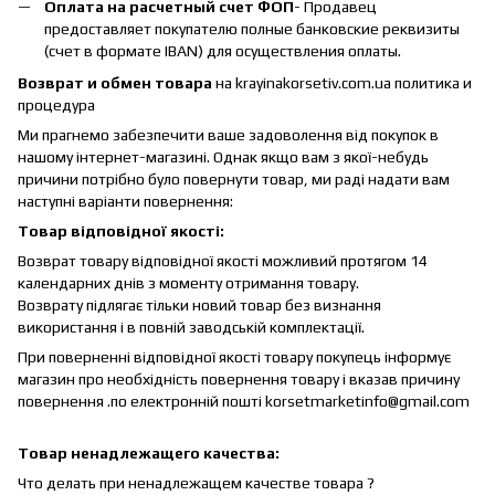
Оплата на расчетный счет ФОП
- Продавец
предоставляет покупателю полные банковские реквизиты
(счет в формате IBAN) для осуществления оплаты.
Возврат и обмен товара
на krayinakorsetiv.com.ua политика и
процедура
Ми прагнемо забезпечити ваше задоволення від покупок в
нашому інтернет-магазині. Однак якщо вам з якої-небудь
причини потрібно було повернути товар, ми раді надати вам
наступні варіанти повернення:
Товар відповідної якості:
Возврат товару відповідної якості можливий протягом 14
календарних днів з моменту отримання товару.
Возврату підлягає тільки новий товар без визнання
використання і в повній заводській комплектації.
При поверненні відповідної якості товару покупець інформує
магазин про необхідність повернення товару і вказав причину
повернення .по електронній пошті korsetmarketinfo@gmail.com
Товар ненадлежащего качества:
Что делать при ненадлежащем качестве товара ?