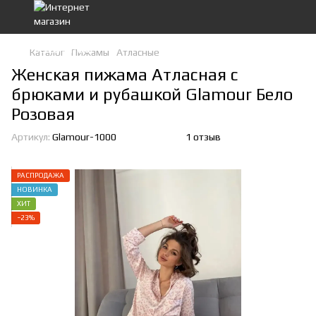
Каталог
Пижамы
Атласные
Женская пижама Атласная с
брюками и рубашкой Glamour Бело
Розовая
Артикул:
Glamour-1000
1 отзыв
РАСПРОДАЖА
НОВИНКА
ХИТ
−23%