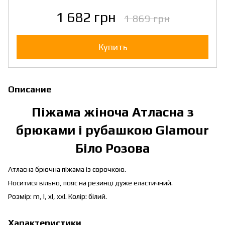
1 682 грн
1 869 грн
Купить
Описание
Піжама жіноча Атласна з
брюками і рубашкою Glamour
Біло Розова
Атласна брючна піжама із сорочкою.
Носитися вільно, пояс на резинці дуже еластичний.
Розмір: m, l, xl, xxl. Колір: білий.
Характеристики