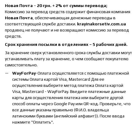
Новая Почта
–
20 грн. + 2% от суммы перевода;
Комиссию за перевод средств содержит финансовая компания
Новая Почта
, обеспечивающая денежные переводы в
соответствующей службе доставки.
krayinakorsetiv.com.ua
продавец не получают и не возвращают комиссию за перевод
средств.
Срок хранения посылки в отделениях – 5 рабочих дней.
За хранение сверх установленного срока службы доставки могут
устанавливать плату за хранение, о чем сообщают покупателю
самостоятельно.
WayForPay
-Оплата осуществляется с помощью платежной
системы Оплата картой Visa, Mastercard Для ее
осуществления выберите метод платежа Оплата картой
Visa, Mastercard - WayForPay. Введите платежные данные
карты для осуществления платежа или выберите другой
способ оплаты через Google Pay или QR-код. Проверьте, что
все данные указаны правильно (Ф.И.О. владельца
латинскими буквами (английский алфавит)). После ввода
нажмите "Оплатить".