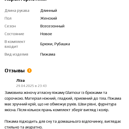
Длина рукава
Длинный
Пол
Женский
Сезон
Всесезонный
Состояние
Новое
В комплект
Брюки, Рубашка
входит
Вид изделия
Пижама
Отзывы
1
Ліза
29.04.2025 в 23:43
Замовила жіночу атласну піжаму Glamour із брюками та
сорочкою. Матеріал ніжний, гладкий, приємний до тіла. Піжама
має зручний крій, що не обмежує рухів. Шви рівні, фурнітура
якісна. Після кількох прань комплект зберіг вигляд і колір.
Піжама підходить для сну та домашнього відпочинку, виглядає
стильно та акуратно.