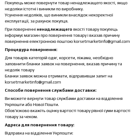
Покупець може повернути товар ненадлежащего якості, якщо
недоліки істотні і виникли по виробнику.
Усунення недоліків, що виникли внаслідок некоректної
експлуатації, за рахунок покупця.
При поверненні
ненадлежащего
якості товару покупець
інформує магазин про повернення товару і вказав причину
повернення електронною поштою korsetmarketinfo@gmail.com
Процедура повернення:
Для товарів категорій одяг, корсети, піжама, необхідно
заповнити бланки заявок на повернення, вказав причину та
недолік товару
Бланки заявок можна отримати, відправивши запит на
korsetmarketinfo@gmail.com
Способи повернення службами доставки:
Ви можете вернути товар службами доставки на відділення
Укрпошти або Нової Пошти.
Обов'язково вкажіть оцінку вартості товару рівної суми вартості
товару за чеком.
Адреса для повернення товару:
Відправка на відділення Укрпошти: