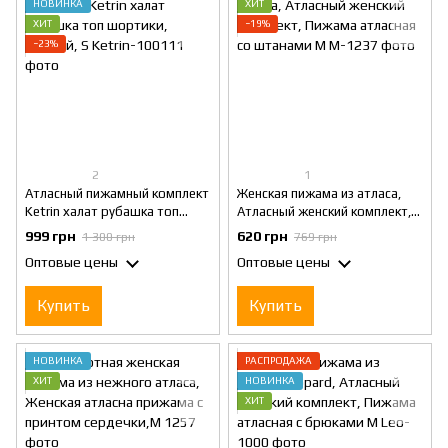
НОВИНКА
ХИТ
ХИТ
−19%
−23%
2
1
Атласный пижамный комплект
Женская пижама из атласа,
Ketrin халат рубашка топ
Атласный женский комплект,
шортики, Черный, S
Пижама атласная со штанами
999 грн
620 грн
1 300 грн
769 грн
М
Оптовые цены
Оптовые цены
Купить
Купить
НОВИНКА
РАСПРОДАЖА
ХИТ
НОВИНКА
ХИТ