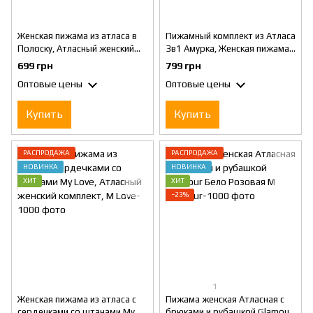
Женская пижама из атласа в
Пижамный комплект из Атласа
Полоску, Атласный женский
3в1 Амурка, Женская пижама
комплект, Пижама атласная
атласная тройка, Красная, S
699 грн
799 грн
со штанами M
Оптовые цены
Оптовые цены
Купить
Купить
РАСПРОДАЖА
РАСПРОДАЖА
НОВИНКА
НОВИНКА
ХИТ
ХИТ
−23%
1
Женская пижама из атласа с
Пижама женская Атласная с
сердечками со штанами My
брюками и рубашкой Glamour