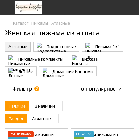
Каталог
Пижамы
Атласные
Женская пижама из атласа
Атласные
Подростковые
Пижама 3в1
Пижамные комплекты
Вискоза
Летние
Домашние Костюмы
Фильтр
По популярности
2
Наличие
В наличии
Раздел
Атласные
РАСПРОДАЖА
НОВИНКА