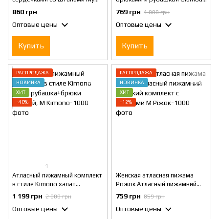
Love, Атласный женский
Бело Розовая M
860 грн
769 грн
1 000 грн
комплект, M
Оптовые цены
Оптовые цены
Купить
Купить
РАСПРОДАЖА
РАСПРОДАЖА
НОВИНКА
НОВИНКА
ХИТ
ХИТ
−40%
−12%
1
Атласный пижамный комплект
Женская атласная пижама
в стиле Kimono халат
Рожок Атласный пижамний
рубашка+брюки Черный, M
женский комплект с брюками
1 199 грн
759 грн
2 000 грн
859 грн
M
Оптовые цены
Оптовые цены