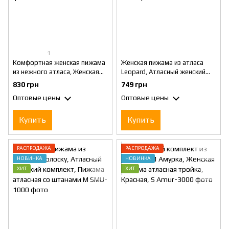
1
Комфортная женская пижама
Женская пижама из атласа
из нежного атласа, Женская
Leopard, Атласный женский
атласна прижама с принтом
комплект, Пижама атласная с
830 грн
749 грн
сердечки,M
брюками M
Оптовые цены
Оптовые цены
Купить
Купить
РАСПРОДАЖА
РАСПРОДАЖА
НОВИНКА
НОВИНКА
ХИТ
ХИТ