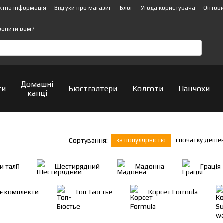
ктна інформація
Відгуки про магазин
Блог
Угода користувача
Оптови
вонити вам?
Домашні
ти
Бюстгалтери
Колготи
Панчохи
капці
за популярністю
спочатку деше
Сортування:
 талії
Шестирядний
Мадонна
Грація
ьє комплекти
Топ-Бюстье
Корсет Formula