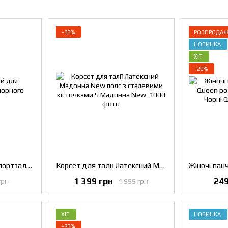
−30%
РОЗПРОДА
НОВИНКА
ХІТ
−29%
Корсет стягуючий в спортзал Мадонна
Корсет для талії Латексний Мадонна New пояс з сталевими кісточками S
1 399 грн
249
грн
1 999 грн
ХІТ
НОВИНКА
−20%