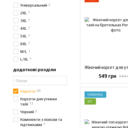
2
Універсальний
1
2XL
1
3XL
1
4XL
1
5XL
1
6XL
1
M/L
1
L/XL
додаткові розділи
549 грн
649 
20
Корсети
НОВИНКА
Корсети для утяжки
ХІТ
13
талії
5
Чорний
Комплекти з поясом та
1
підтяжками