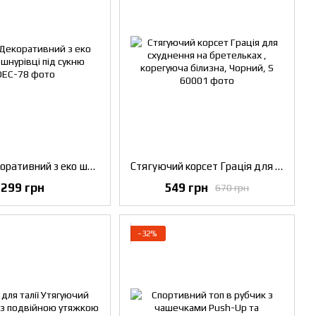
Корсет Декоративний з еко шкіри на шнурівці під сукню
Стягуючий корсет Грація для схуднення на бретельках , корегуюча білизна, Чорний, S
299 грн
549 грн
670 грн
−32%