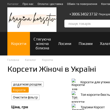
Перейти до основного контенту
Каталог
Про нас
Оплата і доставка
Обмін та повернення
Конта
+380634023732
Передз
Стягуюча
Корсети
жіноча
Лосини
Піжами
Хала
білизна
Головна
Каталог
Корсети
Корсети Жіночі в Україні
Корсети для утяжки
додаткові розділи:
Корсети
Топ корсети бюст
Очистити фільтр
Ціна, грн
Трусики Корсет