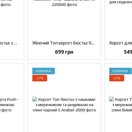
Жіночий топ корсет бюстьє з легкою утяжкою Bohemia, чорний, XS
Жіночий Топ корсет бюстьє Комплект Tina, Чашка B/C, 32/70
699 грн
549
НОВИНКА
НОВИНКА
−27%
−27%