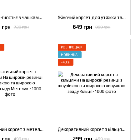
Корсет Топ-бюстьє з чашками з мереживом та шнурівкою на спині білий S
Жіночий корсет для утяжки талії з регульованими бретелями Шестирядний Perfect Ultra S
 грн
649 грн
729 грн
899 грн
Ж
РОЗПРОДАЖ
НОВИНКА
−40%
Декоративний корсет з метеликами На широкій резинці з шнурівкою та широкою липучкою ззаду
Декоративний корсет з кільцями На широкій резинці з шнурівкою та широкою липучкою ззаду
 грн
299 грн
499 грн
499 грн