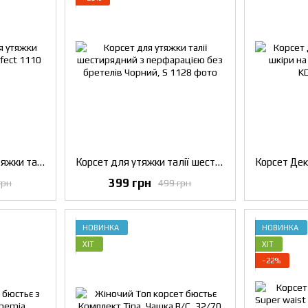
Жіночий корсет для утяжки талії на бретельках Perfect
Корсет для утяжки талії шестирядний з перфарацією без бретелів Чорний, S
399 грн
грн
499 грн
НОВИНКА
НОВИНКА
ХІТ
ХІТ
−22%