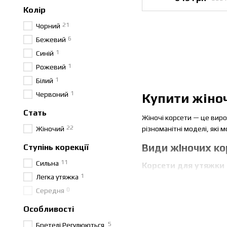
Колір
21
Чорний
6
Бежевий
1
Синій
1
Рожевий
1
Білий
1
Червоний
Купити жіноч
Стать
Жіночі корсети — це виро
22
Жіночий
різноманітні моделі, які 
Види жіночих ко
Ступінь корекції
11
Сильна
Корсети для утяжки 
1
Легка утяжка
Ці моделі допомагають ві
0
Середня
вбрання.
Особливості
Мереживні та декора
5
Мереживні корсети поєдну
Бретелі Регулюються