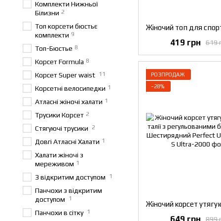
Комплекти Нижньої
2
Білизни
Топ корсети бюстьє
9
комплекти
419 грн
619 
8
Топ-Бюстье
8
Корсет Formula
11
Корсет Super waist
РОЗПРОДАЖ
−28%
1
Корсетні велосипедки
1
Атласні жіночі халати
2
Трусики Корсет
2
Стягуючі трусики
1
Довгі Атласні Халати
Халати жіночі з
1
мереживом
1
З відкритим доступом
Панчохи з відкритим
1
доступом
1
Панчохи в сітку
649 грн
899 