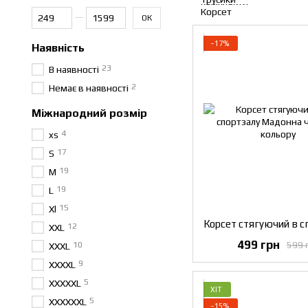
Від Ціна, грн
До Ціна, грн
ОК
−17%
Наявність
23
В наявності
2
Немає в наявності
Міжнародний розмір
4
xs
17
S
19
M
19
L
15
Xl
12
XXL
499 грн
599 
10
XXXL
9
XXXXL
5
XXXXXL
ХІТ
5
XXXXXXL
−15%