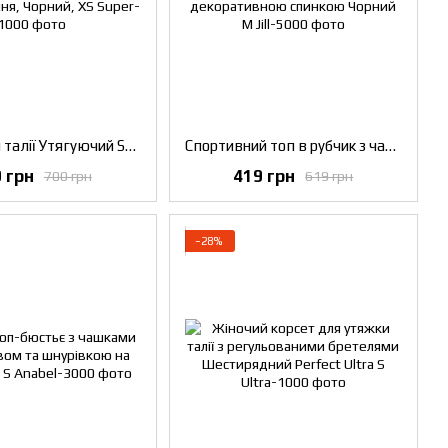
Корсет для талії Утягуючий Super waist з подвійною утяжкою для схуднення, Чорний, XS
Спортивний топ в рубчик з чашечками Push-Up та декоративною спинкою Чорний M
 грн
419 грн
700 грн
619 грн
−28%