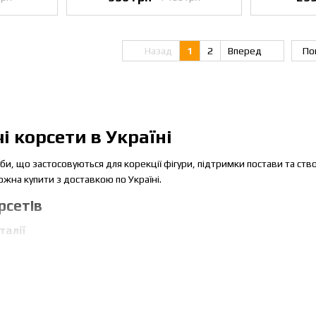
Назад
1
2
Вперед
По
і корсети в Україні
би, що застосовуються для корекції фігури, підтримки постави та ств
можна купити з доставкою по Україні.
рсетів
талії
зуально зменшити об’єм талії та підкреслити силует. Найчастіше вико
тивні моделі
ють функціональність з естетикою. Їх обирають для тематичних заході