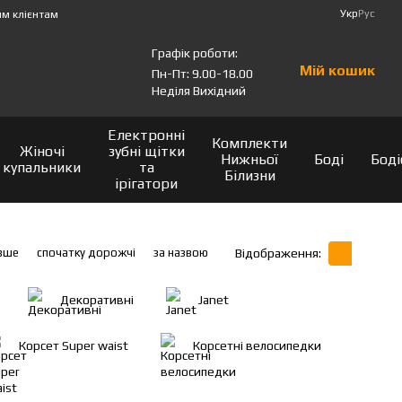
Укр
Рус
м клієнтам
Графік роботи:
Мій кошик
Пн-Пт: 9.00-18.00
Неділя Вихідний
Електронні
Комплекти
Жіночі
зубні щітки
Нижньої
Боді
Боді
купальники
та
Білизни
ірігатори
вше
спочатку дорожчі
за назвою
Відображення:
Декоративні
Janet
Корсет Super waist
Корсетні велосипедки