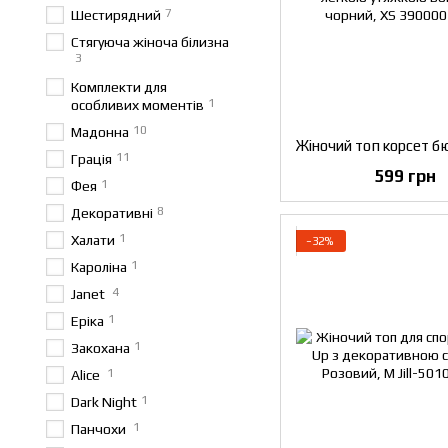
7
Шестирядний
Стягуюча жіноча білизна
3
Комплекти для
1
особливих моментів
10
Мадонна
11
Грація
599 грн
1
Фея
8
Декоративні
1
Халати
−32%
1
Кароліна
4
Janet
1
Еріка
1
Закохана
1
Alice
1
Dark Night
1
Панчохи