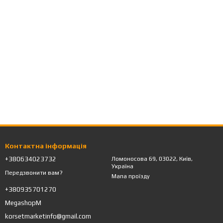
фізичних навантаженнях. Вони мають помірну жорсткість і
и шнурівку, застібки, кісточки та сітчасті вставки. Матеріали
удей і талії, а також звернути увагу на таблицю розмірів,
Контактна інформація
+380634023732
Ломоносова 69, 03022, Київ,
0°C. Не рекомендується використовувати агресивні засоби або
Україна
Передзвонити вам?
Мапа проїзду
+380935701270
MegashopM
и. Представлені моделі різних стилів і призначення.
korsetmarketinfo@gmail.com