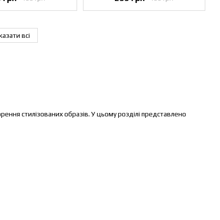
казати всі
орення стилізованих образів. У цьому розділі представлено
ристовуються у повсякденному житті або як частина вечірнього
в, фотосесій або в якості інтимної білизни.