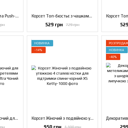
Жіночий топ для спорта Push-Up з декоративною спинкою Розовий, M
Корсет Топ-бюстьє з чашками з мереживом та шнурівкою на спині чорний S
529 грн
529
грн
729 грн
НОВИНКА
РОЗПРОДА
−14%
НОВИНКА
−40%
Жіночий корсет утягуючий для талії з регульованими бретелями Шестирядний Perfect Ultra Чоний S
Корсет Жіночий з подвійною утяжкою 4 сталеві кістки для підтримки спини чорний XS
950 грн
299
грн
1 100 грн