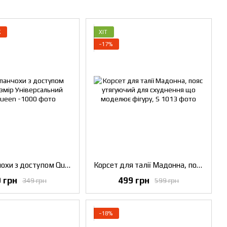
Ж
ХІТ
−17%
Жіночі панчохи з доступом Queen розмір Універсальний Чорні
Корсет для талії Мадонна, пояс утягуючий для схуднення що моделює фігуру, S
 грн
499 грн
349 грн
599 грн
−18%