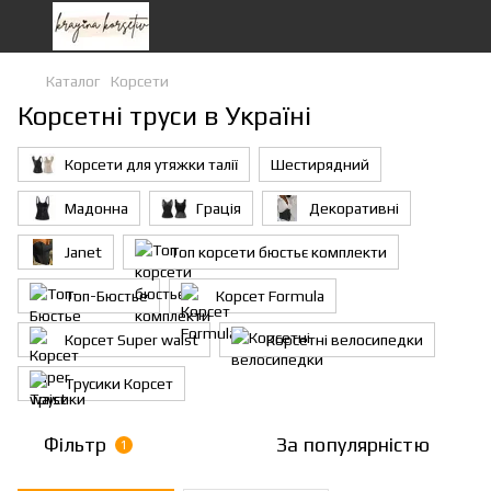
Каталог
Корсети
Корсетні труси в Україні
Корсети для утяжки талії
Шестирядний
Мадонна
Грація
Декоративні
Janet
Топ корсети бюстьє комплекти
Топ-Бюстье
Корсет Formula
Корсет Super waist
Корсетні велосипедки
Трусики Корсет
Фільтр
За популярністю
1