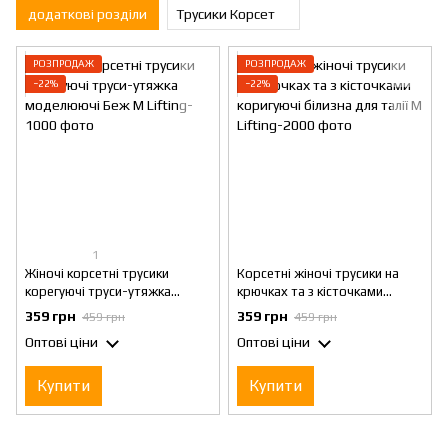
додаткові розділи
Трусики Корсет
РОЗПРОДАЖ
РОЗПРОДАЖ
−22%
−22%
1
Жіночі корсетні трусики
Корсетні жіночі трусики на
корегуючі труси-утяжка
крючках та з кісточками
моделюючі Беж M
коригуючі білизна для талії M
359 грн
359 грн
459 грн
459 грн
Оптові ціни
Оптові ціни
Купити
Купити