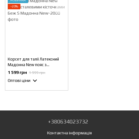
НОВИНКА
−20%
Корсет для талії Латексний
Мадонна New пояс з
сталевими кісточками Беж S
1 599 грн
1 999 грн
Оптові ціни
+380634023732
Контактна інформація