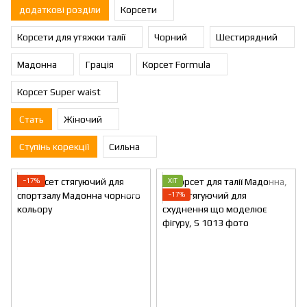
додаткові розділи
Корсети
Корсети для утяжки талії
Чорний
Шестирядний
Мадонна
Грація
Корсет Formula
Корсет Super waist
Стать
Жіночий
Ступінь корекції
Сильна
−17%
ХІТ
−17%