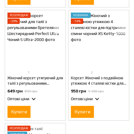
РОЗПРОДАЖ
НОВИНКА
−28%
−14%
1
2
Жіночий корсет утягуючий для
Корсет Жіночий з подвійною
талії з регульованими
утяжкою 4 сталеві кістки для
бретелями Шестирядний
підтримки спини чорний XS
649 грн
950 грн
899 грн
1 100 грн
Perfect Ultra Чоний S
Оптові ціни
Оптові ціни
Купити
Купити
РОЗПРОДАЖ