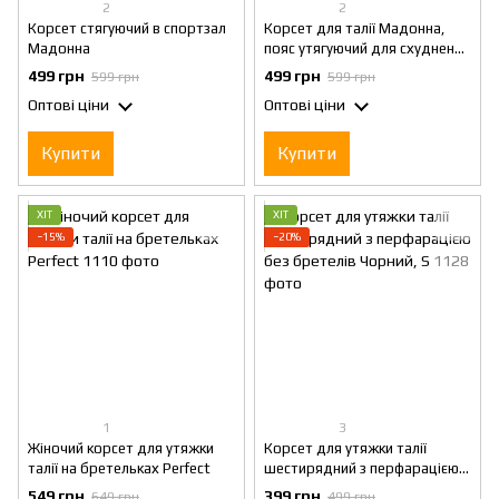
2
2
Корсет стягуючий в спортзал
Корсет для талії Мадонна,
Мадонна
пояс утягуючий для схуднення
що моделює фігуру, S
499 грн
499 грн
599 грн
599 грн
Оптові ціни
Оптові ціни
Купити
Купити
ХІТ
ХІТ
−15%
−20%
1
3
Жіночий корсет для утяжки
Корсет для утяжки талії
талії на бретельках Perfect
шестирядний з перфарацією
без бретелів Чорний, S
549 грн
399 грн
649 грн
499 грн