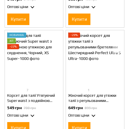
Оптові ціни
Оптові ціни
Купити
Купити
НОВИНКА
−28%
ХІТ
−22%
7
1
Корсет для талії Утягуючий
Жіночий корсет для утяжки
Super waist з подвійною
талії з регульованими
утяжкою для схуднення,
бретелями Шестирядний
549 грн
649 грн
700 грн
899 грн
Чорний, XS
Perfect Ultra S
Оптові ціни
Оптові ціни
Купити
Купити