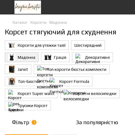
Каталог
Корсети
Мадонна
Корсет стягуючий для схуднення
Корсети для утяжки талії
Шестирядний
Мадонна
Грація
Декоративні
Janet
Топ корсети бюстьє комплекти
Топ-Бюстье
Корсет Formula
Корсет Super waist
Корсетні велосипедки
Трусики Корсет
Фільтр
За популярністю
3