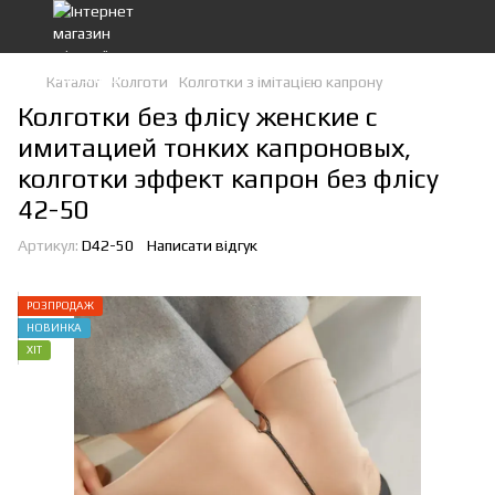
Каталог
Колготи
Колготки з імітацією капрону
Колготки без флісу женские с
имитацией тонких капроновых,
колготки эффект капрон без флісу
42-50
Артикул:
D42-50
Написати відгук
РОЗПРОДАЖ
НОВИНКА
ХІТ