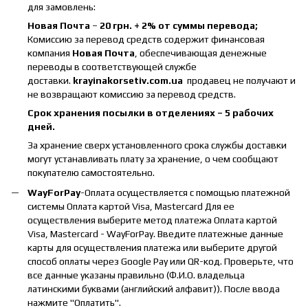
для замовлень:
Новая Почта
–
20 грн. + 2% от суммы перевода;
Комиссию за перевод средств содержит финансовая
компания
Новая Почта
, обеспечивающая денежные
переводы в соответствующей службе
доставки.
krayinakorsetiv.com.ua
продавец не получают и
не возвращают комиссию за перевод средств.
Срок хранения посылки в отделениях – 5 рабочих
дней.
За хранение сверх установленного срока службы доставки
могут устанавливать плату за хранение, о чем сообщают
покупателю самостоятельно.
WayForPay
-Оплата осуществляется с помощью платежной
системы Оплата картой Visa, Mastercard Для ее
осуществления выберите метод платежа Оплата картой
Visa, Mastercard - WayForPay. Введите платежные данные
карты для осуществления платежа или выберите другой
способ оплаты через Google Pay или QR-код. Проверьте, что
все данные указаны правильно (Ф.И.О. владельца
латинскими буквами (английский алфавит)). После ввода
нажмите "Оплатить".