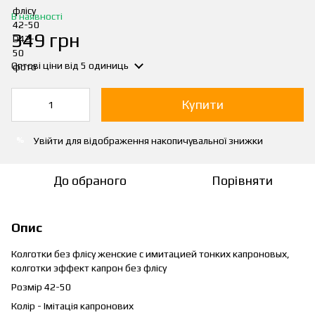
В наявності
349 грн
Оптові ціни
від 5 одиниць
Купити
Увійти
для відображення накопичувальної знижки
%
До обраного
Порівняти
Опис
Колготки без флісу женские с имитацией тонких капроновых,
колготки эффект капрон без флісу
Розмір 42-50
Колір - Імітація капронових