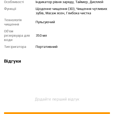
Особливості
Індикатор рівня заряду, Таймер, Дисплей
Функції
Щоденне чищення (3D), Чищення чутливих
зубів, Масаж ясен, Глибока чистка
Технологія
Пульсуючий
чищення
Об'єм
резервуара для
350 мл
води
Тип іригатора
Портативний
Відгуки
Додайте перший відгук