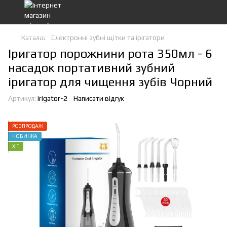
Каталог
Електронні зубні щітки та ірігатори
Іригатор порожнини рота 350мл - 6
насадок портативний зубний
іригатор для чищення зубів Чорний
Артикул:
irigator-2
Написати відгук
РОЗПРОДАЖ
НОВИНКА
ХІТ