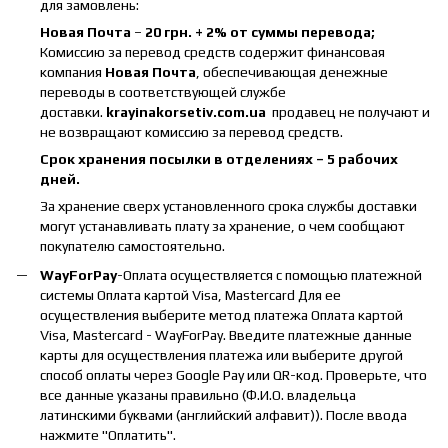
для замовлень:
Новая Почта
–
20 грн. + 2% от суммы перевода;
Комиссию за перевод средств содержит финансовая
компания
Новая Почта
, обеспечивающая денежные
переводы в соответствующей службе
доставки.
krayinakorsetiv.com.ua
продавец не получают и
не возвращают комиссию за перевод средств.
Срок хранения посылки в отделениях – 5 рабочих
дней.
За хранение сверх установленного срока службы доставки
могут устанавливать плату за хранение, о чем сообщают
покупателю самостоятельно.
WayForPay
-Оплата осуществляется с помощью платежной
системы Оплата картой Visa, Mastercard Для ее
осуществления выберите метод платежа Оплата картой
Visa, Mastercard - WayForPay. Введите платежные данные
карты для осуществления платежа или выберите другой
способ оплаты через Google Pay или QR-код. Проверьте, что
все данные указаны правильно (Ф.И.О. владельца
латинскими буквами (английский алфавит)). После ввода
нажмите "Оплатить".