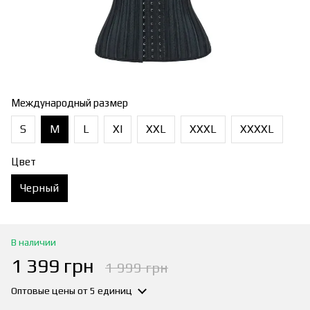
Международный размер
S
M
L
Xl
XXL
XXXL
XXXXL
Цвет
Черный
В наличии
1 399 грн
1 999 грн
Оптовые цены
от 5 единиц