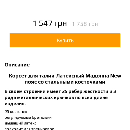
1 547 грн
1 758 грн
Купить
Описание
Корсет для талии Латексный Мадонна New
пояс со стальными косточками
В своем строении имеет 25 ребер жесткости и 3
ряда металлических крючков по всей длине
изделия.
25 косточек
регулируемые бретельки
дышащий латекс
подходит для тренировок