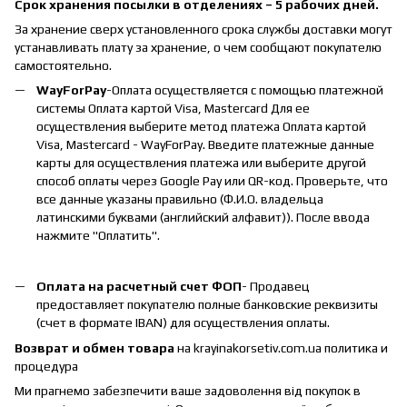
Срок хранения посылки в отделениях – 5 рабочих дней.
За хранение сверх установленного срока службы доставки могут
устанавливать плату за хранение, о чем сообщают покупателю
самостоятельно.
WayForPay
-Оплата осуществляется с помощью платежной
системы Оплата картой Visa, Mastercard Для ее
осуществления выберите метод платежа Оплата картой
Visa, Mastercard - WayForPay. Введите платежные данные
карты для осуществления платежа или выберите другой
способ оплаты через Google Pay или QR-код. Проверьте, что
все данные указаны правильно (Ф.И.О. владельца
латинскими буквами (английский алфавит)). После ввода
нажмите "Оплатить".
Оплата на расчетный счет ФОП
- Продавец
предоставляет покупателю полные банковские реквизиты
(счет в формате IBAN) для осуществления оплаты.
Возврат и обмен товара
на krayinakorsetiv.com.ua политика и
процедура
Ми прагнемо забезпечити ваше задоволення від покупок в