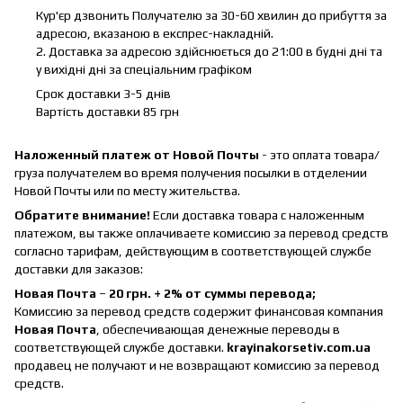
Кур'єр дзвонить Получателю за 30-60 хвилин до прибуття за
адресою, вказаною в експрес-накладній.
2. Доставка за адресою здійснюється до 21:00 в будні дні та
у вихідні дні за спеціальним графіком
Срок доставки 3-5 днів
Вартість доставки 85 грн
Наложенный платеж от Новой Почты
- это оплата товара/
груза получателем во время получения посылки в отделении
Новой Почты или по месту жительства.
Обратите внимание!
Если доставка товара с наложенным
платежом, вы также оплачиваете комиссию за перевод средств
согласно тарифам, действующим в соответствующей службе
доставки для заказов:
Новая Почта
–
20 грн. + 2% от суммы перевода;
Комиссию за перевод средств содержит финансовая компания
Новая Почта
, обеспечивающая денежные переводы в
соответствующей службе доставки.
krayinakorsetiv.com.ua
продавец не получают и не возвращают комиссию за перевод
средств.