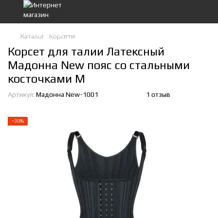
Каталог
Корсети
Корсет для талии Латексный
Мадонна New пояс со стальными
косточками М
Артикул:
Мадонна New-1001
1 отзыв
−30%