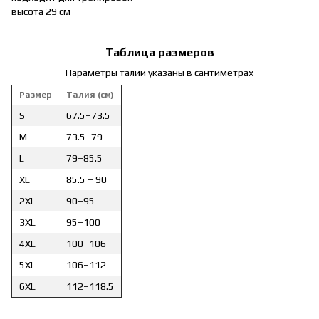
высота 29 см
Таблица размеров
Параметры талии указаны в сантиметрах
Размер
Талия (см)
S
67.5–73.5
M
73.5–79
L
79–85.5
XL
85.5 – 90
2XL
90–95
3XL
95–100
4XL
100–106
5XL
106–112
6XL
112–118.5