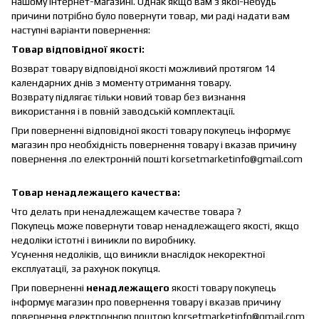
нашому інтернет-магазині. Однак якщо вам з якої-небудь
причини потрібно було повернути товар, ми раді надати вам
наступні варіанти повернення:
Товар відповідної якості:
Возврат товару відповідної якості можливий протягом 14
календарних днів з моменту отримання товару.
Возврату підлягає тільки новий товар без визнання
використання і в повній заводській комплектації.
При поверненні відповідної якості товару покупець інформує
магазин про необхідність повернення товару і вказав причину
повернення .по електронній пошті korsetmarketinfo@gmail.com
Товар ненадлежащего качества:
Что делать при ненадлежащем качестве товара ?
Покупець може повернути товар ненадлежащего якості, якщо
недоліки істотні і виникли по виробнику.
Усунення недоліків, що виникли внаслідок некоректної
експлуатації, за рахунок покупця.
При поверненні
ненадлежащего
якості товару покупець
інформує магазин про повернення товару і вказав причину
повернення електронною поштою korsetmarketinfo@gmail.com