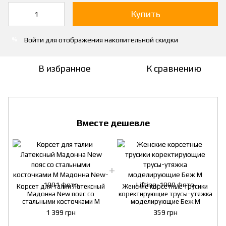
Купить
Войти
для отображения накопительной скидки
%
В избранное
К сравнению
Вместе дешевле
Корсет для талии Латексный
Женские корсетные трусики
Мадонна New пояс со
коректирующие трусы-утяжка
стальными косточками М
моделирующие Беж M
1 399 грн
359 грн