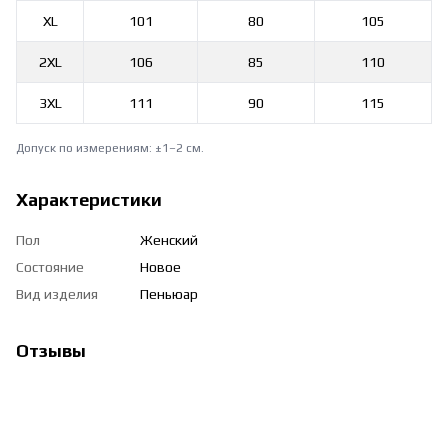
XL
101
80
105
2XL
106
85
110
3XL
111
90
115
Допуск по измерениям: ±1–2 см.
Характеристики
Пол
Женский
Состояние
Новое
Вид изделия
Пеньюар
Отзывы