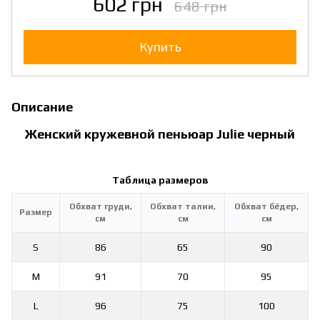
602 грн
648 грн
Купить
Описание
Женский кружевной пеньюар Julie черный
Таблица размеров
Обхват груди,
Обхват талии,
Обхват бёдер,
Размер
см
см
см
S
86
65
90
M
91
70
95
L
96
75
100