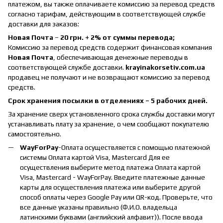
платежом, вы также оплачиваете комиссию за перевод средств
согласно тарифам, действующим в соответствующей службе
доставки для заказов:
Новая Почта
–
20 грн. + 2% от суммы перевода;
Комиссию за перевод средств содержит финансовая компания
Новая Почта
, обеспечивающая денежные переводы в
соответствующей службе доставки.
krayinakorsetiv.com.ua
продавец не получают и не возвращают комиссию за перевод
средств.
Срок хранения посылки в отделениях – 5 рабочих дней.
За хранение сверх установленного срока службы доставки могут
устанавливать плату за хранение, о чем сообщают покупателю
самостоятельно.
WayForPay
-Оплата осуществляется с помощью платежной
системы Оплата картой Visa, Mastercard Для ее
осуществления выберите метод платежа Оплата картой
Visa, Mastercard - WayForPay. Введите платежные данные
карты для осуществления платежа или выберите другой
способ оплаты через Google Pay или QR-код. Проверьте, что
все данные указаны правильно (Ф.И.О. владельца
латинскими буквами (английский алфавит)). После ввода