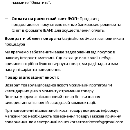
нажмите "Оплатить".
Оплата на расчетный счет ФОП
- Продавец
предоставляет покупателю полные банковские реквизиты
(счет в формате IBAN) для осуществления оплаты.
Возврат и обмен товара
на krayinakorsetiv.com.ua политика и
процедура
Ми прагнемо забезпечити ваше задоволення від покупок в
нашому інтернет-магазині. Однак якщо вам з якої-небудь
причини потрібно було повернути товар, ми раді надати вам
наступні варіанти повернення:
Товар відповідної якості:
Возврат товару відповідної якості можливий протягом 14
календарних днів з моменту отримання товару.
Возврату підлягає тільки новий товар без визнання
використання і в повній заводській комплектації.
При поверненні відповідної якості товару покупець інформує
магазин про необхідність повернення товару і вказав причину
повернення .по електронній пошті korsetmarketinfo@gmail.com