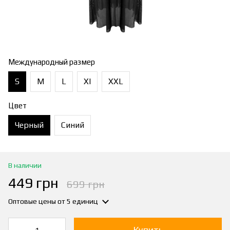
Международный размер
S
M
L
Xl
XXL
Цвет
Черный
Синий
В наличии
449 грн
699 грн
Оптовые цены
от 5 единиц
Купить