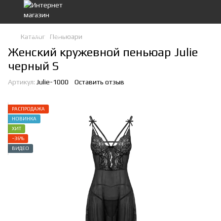
Каталог
Пеньюари
Женский кружевной пеньюар Julie
черный S
Артикул:
Julie-1000
Оставить отзыв
РАСПРОДАЖА
НОВИНКА
ХИТ
−36%
ВИДЕО