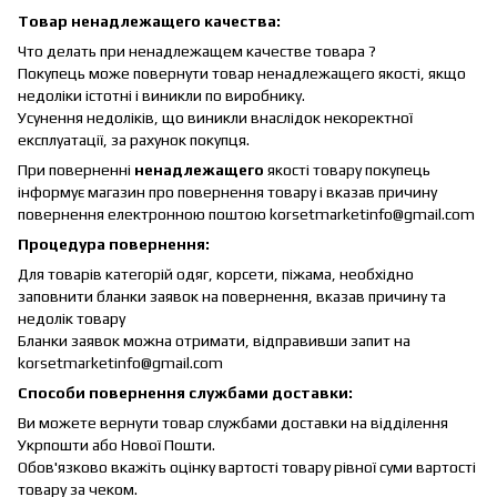
Товар ненадлежащего качества:
Что делать при ненадлежащем качестве товара ?
Покупець може повернути товар ненадлежащего якості, якщо
недоліки істотні і виникли по виробнику.
Усунення недоліків, що виникли внаслідок некоректної
експлуатації, за рахунок покупця.
При поверненні
ненадлежащего
якості товару покупець
інформує магазин про повернення товару і вказав причину
повернення електронною поштою korsetmarketinfo@gmail.com
Процедура повернення:
Для товарів категорій одяг, корсети, піжама, необхідно
заповнити бланки заявок на повернення, вказав причину та
недолік товару
Бланки заявок можна отримати, відправивши запит на
korsetmarketinfo@gmail.com
Способи повернення службами доставки:
Ви можете вернути товар службами доставки на відділення
Укрпошти або Нової Пошти.
Обов'язково вкажіть оцінку вартості товару рівної суми вартості
товару за чеком.