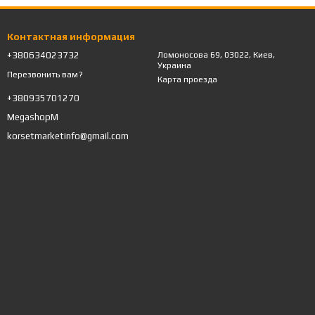
Контактная информация
+380634023732
Ломоносова 69, 03022, Киев,
Украина
Перезвонить вам?
Карта проезда
+380935701270
MegashopM
korsetmarketinfo@gmail.com