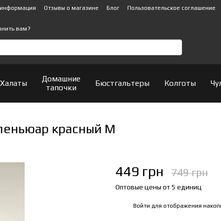
 информация
Отзывы о магазине
Блог
Пользовательское соглашение
онить вам?
Домашние
Халаты
Бюстгальтеры
Колготы
Чу
тапочки
пеньюар красный М
449 грн
749 грн
Оптовые цены от 5 единиц
Войти
для отображения накоп
%