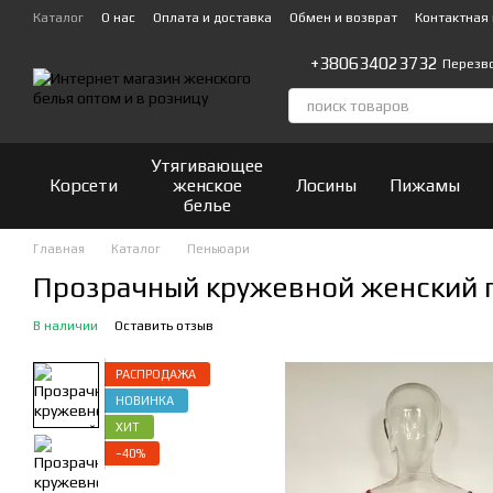
Перейти к основному контенту
Каталог
О нас
Оплата и доставка
Обмен и возврат
Контактная
+380634023732
Перезв
Утягивающее
Корсети
женское
Лосины
Пижамы
белье
Главная
Каталог
Пеньюари
Прозрачный кружевной женский 
В наличии
Оставить отзыв
РАСПРОДАЖА
НОВИНКА
ХИТ
−40%