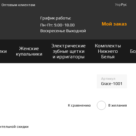
Укр
Рус
Оптовым клиентам
График работы:
Мой заказ
Пн-Пт: 9.00-18.00
Воскресенье Выходной
Электрические
Комплекты
Женские
лки
зубные щетки
Нижнего
Бо
купальники
и ирригаторы
Белья
Артикул
Grace-1001
К сравнению
В желания
ительной скидки