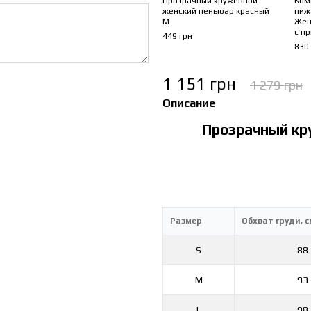
Прозрачный кружевной
Ком
женский пеньюар красный
пиж
М
Жен
с п
449 грн
830
1 151 грн
1 279 грн
Описание
Прозрачный кр
Размер
Обхват груди, с
S
88
M
93
L
98