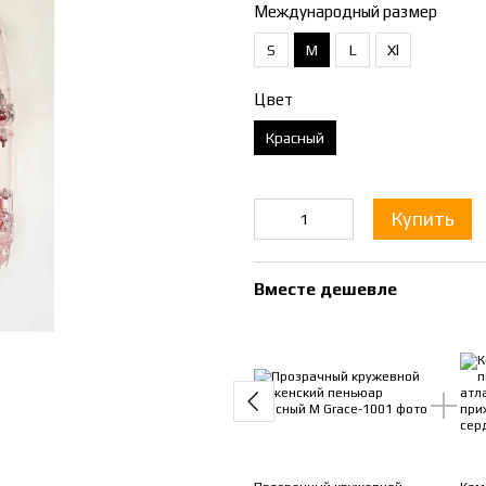
Международный размер
S
M
L
Xl
Цвет
Красный
Купить
Вместе дешевле