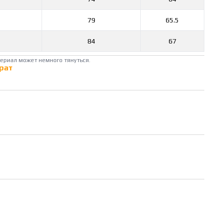
79
65.5
84
67
териал может немного тянуться.
рат