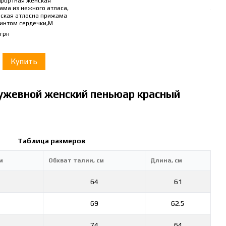
фортная женская
Проз
ама из нежного атласа,
женс
ская атласна прижама
М
ринтом сердечки,M
449 
 грн
60
Купить
ужевной женский пеньюар красный
Таблица размеров
м
Обхват талии, см
Длина, см
64
61
69
62.5
74
64