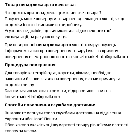
Товар ненадлежащего качества:
Что делать при ненадлежащем качестве товара ?
Покупець може повернути товар ненадлежащего якості, якщо
недоліки істотні і виникли по виробнику.
Усунення недоліків, що виникли внаслідок некоректної
експлуатації, за рахунок покупця.
При поверненні
ненадлежащего
якості товару покупець
інформує магазин про повернення товару і вказав причину
повернення електронною поштою korsetmarketinfo@gmail.com
Процедура повернення:
Для товарів категорій одяг, корсети, піжама, необхідно
заповнити бланки заявок на повернення, вказав причину та
недолік товару
Бланки заявок можна отримати, відправивши запит на
korsetmarketinfo@gmail.com
Способи повернення службами доставки:
Ви можете вернути товар службами доставки на відділення
Укрпошти або Нової Пошти.
Обов'язково вкажіть оцінку вартості товару рівної суми вартості
товару за чеком.