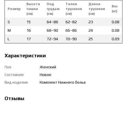
Высота
Под
Талия
Длина
Вес
Размер
чашки
грудью
трусиков
трусиков
(кг)
(см)
(см)
(см)
(см)
S
15
64–86
62–82
23
0.08
M
16
68–90
66–86
24
0.08
L
17
72–94
70–90
25
0.09
Характеристики
Пол
Женский
Состояние
Новое
Вид изделия
Комплект Нижнего белья
Отзывы