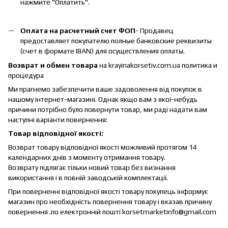
нажмите "Оплатить".
Оплата на расчетный счет ФОП
- Продавец
предоставляет покупателю полные банковские реквизиты
(счет в формате IBAN) для осуществления оплаты.
Возврат и обмен товара
на krayinakorsetiv.com.ua политика и
процедура
Ми прагнемо забезпечити ваше задоволення від покупок в
нашому інтернет-магазині. Однак якщо вам з якої-небудь
причини потрібно було повернути товар, ми раді надати вам
наступні варіанти повернення:
Товар відповідної якості:
Возврат товару відповідної якості можливий протягом 14
календарних днів з моменту отримання товару.
Возврату підлягає тільки новий товар без визнання
використання і в повній заводській комплектації.
При поверненні відповідної якості товару покупець інформує
магазин про необхідність повернення товару і вказав причину
повернення .по електронній пошті korsetmarketinfo@gmail.com