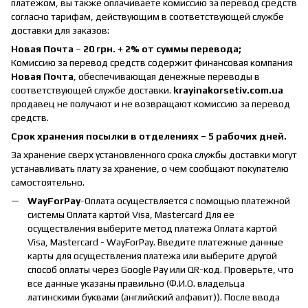
платежом, вы также оплачиваете комиссию за перевод средств
согласно тарифам, действующим в соответствующей службе
доставки для заказов:
Новая Почта
–
20 грн. + 2% от суммы перевода;
Комиссию за перевод средств содержит финансовая компания
Новая Почта
, обеспечивающая денежные переводы в
соответствующей службе доставки.
krayinakorsetiv.com.ua
продавец не получают и не возвращают комиссию за перевод
средств.
Срок хранения посылки в отделениях – 5 рабочих дней.
За хранение сверх установленного срока службы доставки могут
устанавливать плату за хранение, о чем сообщают покупателю
самостоятельно.
WayForPay
-Оплата осуществляется с помощью платежной
системы Оплата картой Visa, Mastercard Для ее
осуществления выберите метод платежа Оплата картой
Visa, Mastercard - WayForPay. Введите платежные данные
карты для осуществления платежа или выберите другой
способ оплаты через Google Pay или QR-код. Проверьте, что
все данные указаны правильно (Ф.И.О. владельца
латинскими буквами (английский алфавит)). После ввода