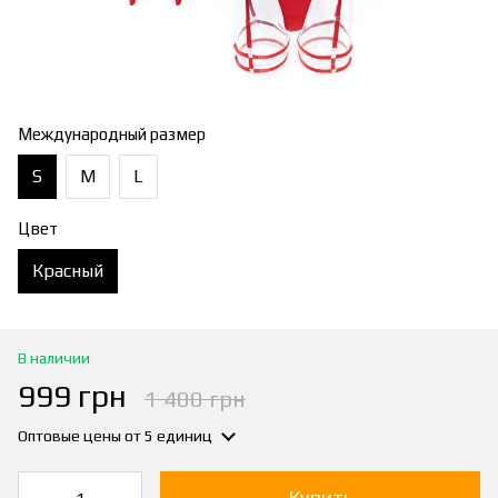
Международный размер
S
M
L
Цвет
Красный
В наличии
999 грн
1 400 грн
Оптовые цены
от 5 единиц
Купить