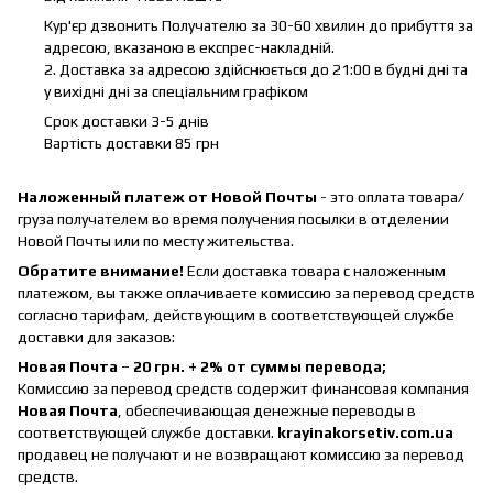
Кур'єр дзвонить Получателю за 30-60 хвилин до прибуття за
адресою, вказаною в експрес-накладній.
2. Доставка за адресою здійснюється до 21:00 в будні дні та
у вихідні дні за спеціальним графіком
Срок доставки 3-5 днів
Вартість доставки 85 грн
Наложенный платеж от Новой Почты
- это оплата товара/
груза получателем во время получения посылки в отделении
Новой Почты или по месту жительства.
Обратите внимание!
Если доставка товара с наложенным
платежом, вы также оплачиваете комиссию за перевод средств
согласно тарифам, действующим в соответствующей службе
доставки для заказов:
Новая Почта
–
20 грн. + 2% от суммы перевода;
Комиссию за перевод средств содержит финансовая компания
Новая Почта
, обеспечивающая денежные переводы в
соответствующей службе доставки.
krayinakorsetiv.com.ua
продавец не получают и не возвращают комиссию за перевод
средств.