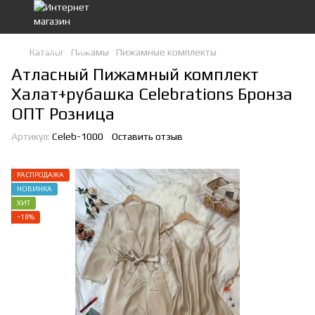
Каталог
Пижамы
Пижамные комплекты
Атласный Пижамный комплект
Халат+рубашка Celebrations Бронза
ОПТ Розница
Артикул:
Celeb-1000
Оставить отзыв
РАСПРОДАЖА
НОВИНКА
ХИТ
−18%