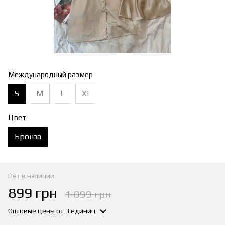
Международный размер
S
M
L
Xl
Цвет
Бронза
Нет в наличии
899 грн
1 099 грн
Оптовые цены
от 3 единиц