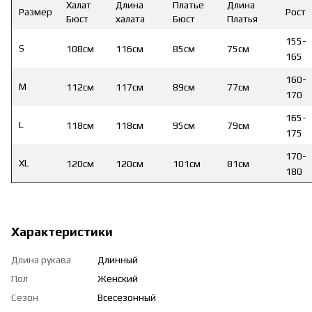
Халат
Длина
Платье
Длина
Размер
Рост
Бюст
халата
Бюст
Платья
155-
S
108см
116см
85см
75см
165
160-
M
112см
117см
89см
77см
170
165-
L
118см
118см
95см
79см
175
170-
XL
120см
120см
101см
81см
180
Характеристики
Длина рукава
Длинный
Пол
Женский
Сезон
Всесезонный