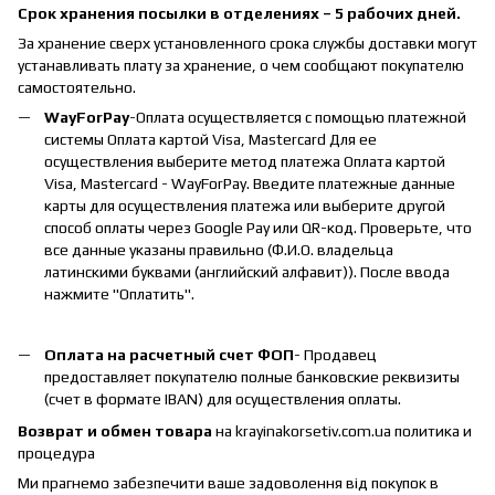
Срок хранения посылки в отделениях – 5 рабочих дней.
За хранение сверх установленного срока службы доставки могут
устанавливать плату за хранение, о чем сообщают покупателю
самостоятельно.
WayForPay
-Оплата осуществляется с помощью платежной
системы Оплата картой Visa, Mastercard Для ее
осуществления выберите метод платежа Оплата картой
Visa, Mastercard - WayForPay. Введите платежные данные
карты для осуществления платежа или выберите другой
способ оплаты через Google Pay или QR-код. Проверьте, что
все данные указаны правильно (Ф.И.О. владельца
латинскими буквами (английский алфавит)). После ввода
нажмите "Оплатить".
Оплата на расчетный счет ФОП
- Продавец
предоставляет покупателю полные банковские реквизиты
(счет в формате IBAN) для осуществления оплаты.
Возврат и обмен товара
на krayinakorsetiv.com.ua политика и
процедура
Ми прагнемо забезпечити ваше задоволення від покупок в