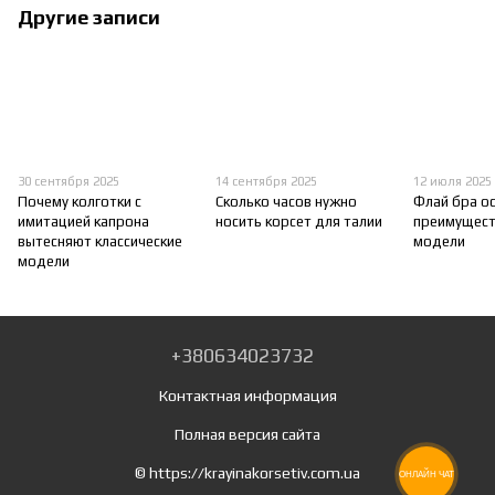
Другие записи
30 сентября 2025
14 сентября 2025
12 июля 2025
Почему колготки с
Сколько часов нужно
Флай бра о
имитацией капрона
носить корсет для талии
преимущест
вытесняют классические
модели
модели
+380634023732
Контактная информация
Полная версия сайта
© https://krayinakorsetiv.com.ua
ОНЛАЙН ЧАТ