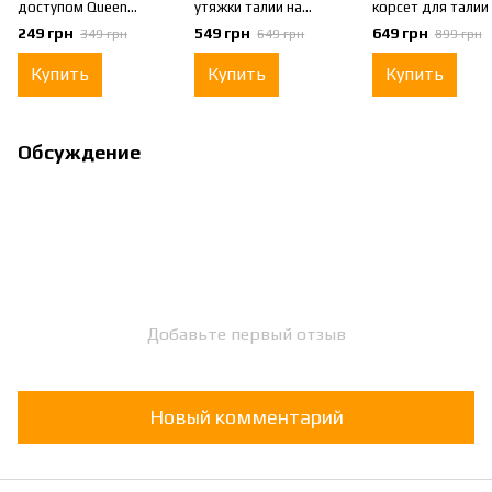
доступом Queen
утяжки талии на
корсет для талии 
размер Универсальный
бретельках Perfect
регулируемыми
249 грн
549 грн
649 грн
349 грн
649 грн
899 грн
Черные
бретелями
Шестирядный Per
Купить
Купить
Купить
Ultra Черный S
Обсуждение
Добавьте первый отзыв
Новый комментарий